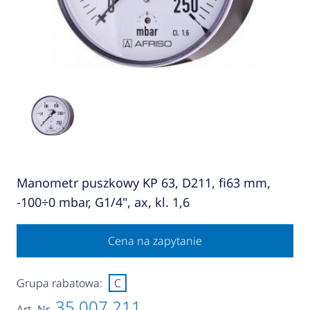
Manometr puszkowy KP 63, D211, fi63 mm,
-100÷0 mbar, G1/4", ax, kl. 1,6
Cena na zapytanie
Grupa rabatowa:
C
35 007 211
Art.-Nr