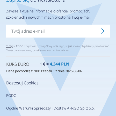
Zawsze aktualne informacje o ofercie, promocjach,
szkoleniach i nowych filmach prosto na Twój e-mail.
TUTAJ
w RODO znajdziesz szczegółowy opis tego, w jaki sposób będziemy przetwarzać
Twoje dane osobowe, przekazane nam w formularzu.
KURS EURO
1 € =
4.344 PLN
Dane pochodzą z NBP z tabeli C z dnia 2026-08-06
Dostosuj Cookies
RODO
Ogólne Warunki Sprzedaży i Dostaw AFRISO Sp. z o.o.