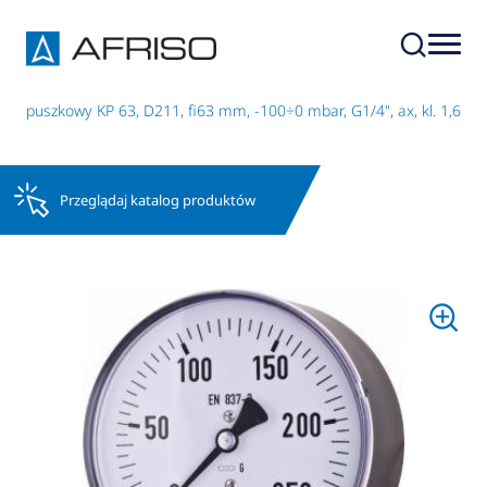
r puszkowy KP 63, D211, fi63 mm, -100÷0 mbar, G1/4", ax, kl. 1,6
Przeglądaj katalog produktów