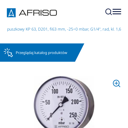
r puszkowy KP 63, D201, fi63 mm, -25÷0 mbar, G1/4", rad, kl. 1,6
Przeglądaj katalog produktów