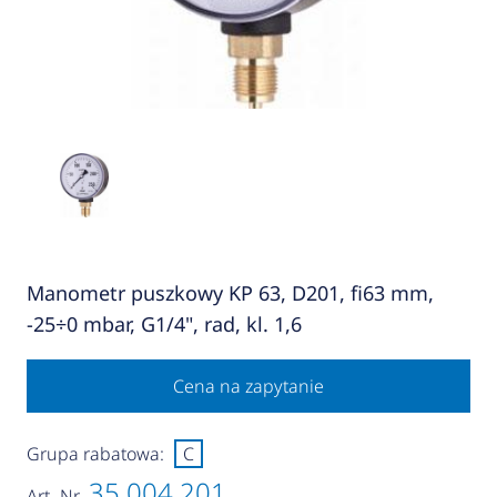
Manometr puszkowy KP 63, D201, fi63 mm,
-25÷0 mbar, G1/4", rad, kl. 1,6
Cena na zapytanie
Grupa rabatowa:
C
35 004 201
Art.-Nr