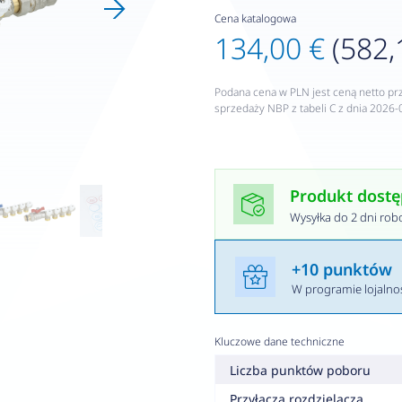
Cena katalogowa
134,00 €
(582,
Podana cena w PLN jest ceną netto pr
sprzedaży NBP z tabeli C z dnia 2026-
Produkt dost
Wysyłka do 2 dni rob
+10 punktów
W programie lojaln
Kluczowe dane techniczne
Liczba punktów poboru
Przyłącza rozdzielacza