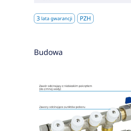
3
PZH
lata gwarancji
Budowa