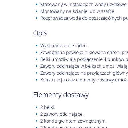
Stosowany w instalacjach wody użytkowej
Montowany na ścianie lub w szafce.
Rozprowadza wodę do poszczególnych p
opis
Wykonane z mosiądzu.
Zewnętrzna powłoka niklowana chroni prz
Belki umożliwiają podłączenie 4 punków p
Zawory odcinające w belkach umożliwiają
Zawory odcinające na przyłączach główny
Konstrukcja oraz elementy dostawy umożliw
elementy dostawy
2 belki.
2 zawory odcinające.
2 korki z gwintem zewnętrznym.
2 korki z gwintem wewnętrznym.