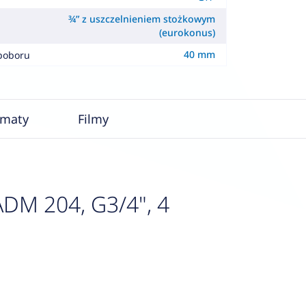
¾” z uszczelnieniem stożkowym
(eurokonus)
40 mm
poboru
ematy
Filmy
DM 204, G3/4", 4