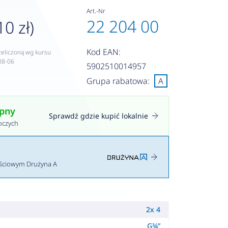
Art.-Nr
22 204 00
10 zł)
Kod EAN:
zeliczoną wg kursu
08-06
5902510014957
Grupa rabatowa:
A
ępny
Sprawdź gdzie kupić lokalnie
oczych
ościowym Drużyna A
2x 4
G¾”