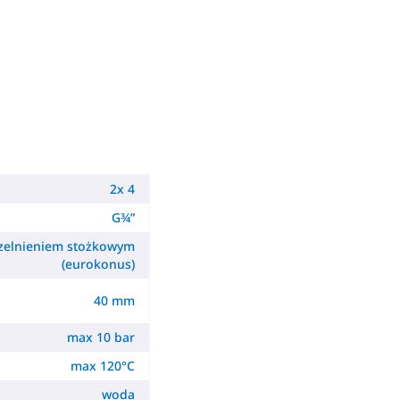
2x 4
G¾”
czelnieniem stożkowym
(eurokonus)
40 mm
max 10 bar
max 120°C
woda