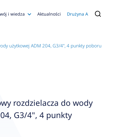
wój i wiedza
Aktualności
Drużyna A
Filmy poradnikowe
Konfiguratory
ody użytkowej ADM 204, G3/4", 4 punkty poboru
s
ia
 AFRISO
nienia
a jakości
wy rozdzielacza do wody
 Zarządzająca
4, G3/4", 4 punkty
naruszenie