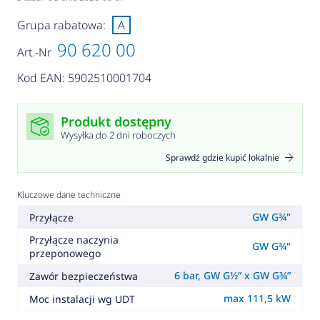
Grupa rabatowa:
A
90 620 00
Art.-Nr
Kod EAN: 5902510001704
Produkt dostępny
Wysyłka do 2 dni roboczych
Sprawdź gdzie kupić lokalnie
Kluczowe dane techniczne
GW G¾"
Przyłącze
Przyłącze naczynia
GW G¾"
przeponowego
6 bar, GW G½” x GW G¾”
Zawór bezpieczeństwa
max 111,5 kW
Moc instalacji wg UDT