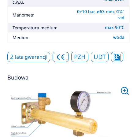
c.w.u.
0÷10 bar, ø63 mm, G¼"
Manometr
rad
max 90°C
Temperatura medium
woda
Medium
2
PZH
UDT
lata gwarancji
Budowa