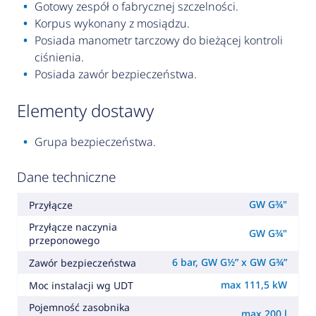
Gotowy zespół o fabrycznej szczelności.
Korpus wykonany z mosiądzu.
Posiada manometr tarczowy do bieżącej kontroli
ciśnienia.
Posiada zawór bezpieczeństwa.
elementy dostawy
Grupa bezpieczeństwa.
Dane techniczne
GW G¾"
Przyłącze
Przyłącze naczynia
GW G¾"
przeponowego
6 bar, GW G½” x GW G¾”
Zawór bezpieczeństwa
max 111,5 kW
Moc instalacji wg UDT
Pojemność zasobnika
max 200 l