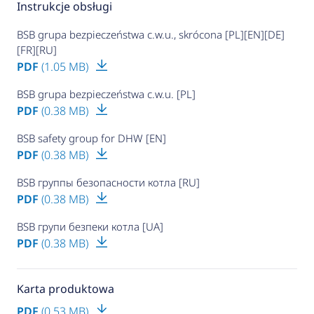
Instrukcje obsługi
BSB grupa bezpieczeństwa c.w.u., skrócona [PL][EN][DE]
[FR][RU]
PDF
(1.05 MB)
BSB grupa bezpieczeństwa c.w.u. [PL]
PDF
(0.38 MB)
BSB safety group for DHW [EN]
PDF
(0.38 MB)
BSB группы безопасности котла [RU]
PDF
(0.38 MB)
BSB групи безпеки котла [UA]
PDF
(0.38 MB)
Karta produktowa
PDF
(0.53 MB)