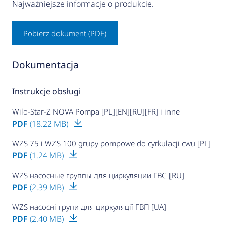
Najważniejsze informacje o produkcie.
Pobierz dokument (PDF)
Dokumentacja
Instrukcje obsługi
Wilo-Star-Z NOVA Pompa [PL][EN][RU][FR] i inne
PDF
(18.22 MB)
WZS 75 i WZS 100 grupy pompowe do cyrkulacji cwu [PL]
PDF
(1.24 MB)
WZS насосные группы для циркуляции ГВС [RU]
PDF
(2.39 MB)
WZS насосні групи для циркуляції ГВП [UA]
PDF
(2.40 MB)