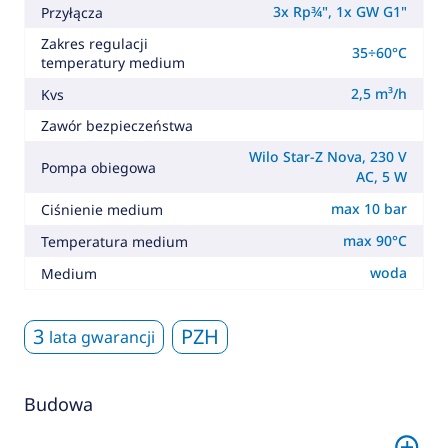
3x Rp¾", 1x GW G1"
Przyłącza
Zakres regulacji
35÷60°C
temperatury medium
2,5 m³/h
Kvs
Zawór bezpieczeństwa
Wilo Star-Z Nova, 230 V
Pompa obiegowa
AC, 5 W
max 10 bar
Ciśnienie medium
max 90°C
Temperatura medium
woda
Medium
3
PZH
lata gwarancji
Budowa