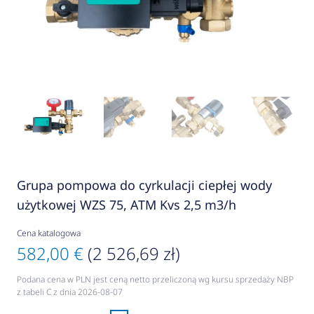
Grupa pompowa do cyrkulacji ciepłej wody
użytkowej WZS 75, ATM Kvs 2,5 m3/h
Cena katalogowa
582,00 €
(2 526,69 zł)
Podana cena w PLN jest ceną netto przeliczoną wg kursu sprzedaży NBP
z tabeli C z dnia 2026-08-07