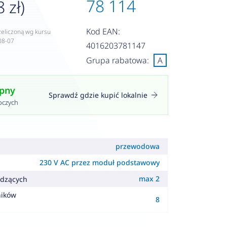
78 114
 zł)
Kod EAN:
zeliczoną wg kursu
08-07
4016203781147
Grupa rabatowa:
A
ępny
Sprawdź gdzie kupić lokalnie
oczych
przewodowa
230 V AC przez moduł podstawowy
max 2
odzących
ników
8