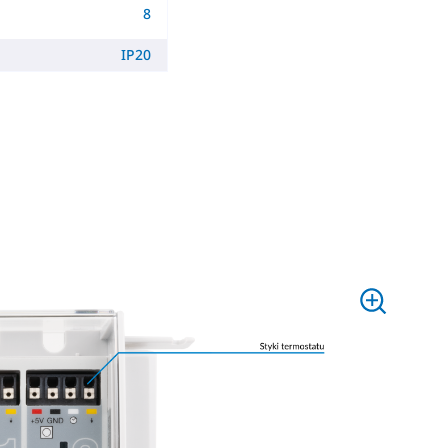
8
IP20