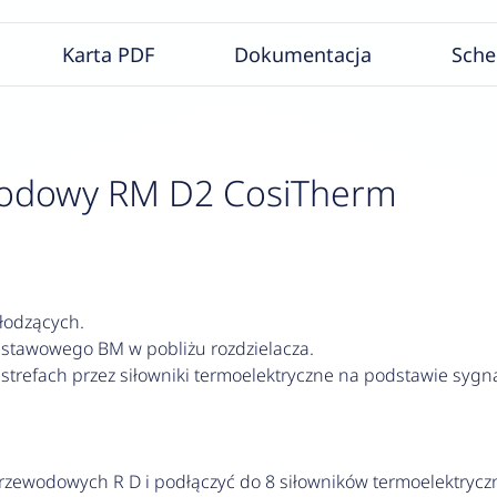
Karta PDF
Dokumentacja
Sch
wodowy RM D2 CosiTherm
łodzących.
tawowego BM w pobliżu rozdzielacza.
strefach przez siłowniki termoelektryczne na podstawie syg
zewodowych R D i podłączyć do 8 siłowników termoelektryczn