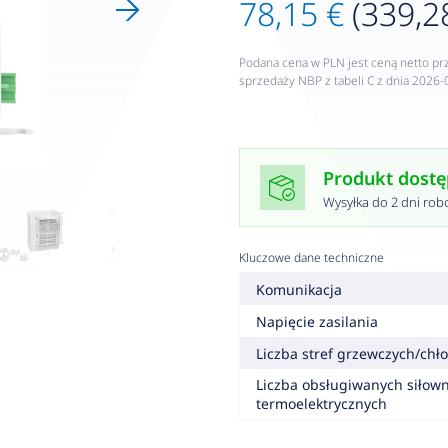
78,15 €
(339,28
Podana cena w PLN jest ceną netto pr
sprzedaży NBP z tabeli C z dnia 2026-
Produkt dost
Wysyłka do 2 dni rob
Kluczowe dane techniczne
Komunikacja
Napięcie zasilania
Liczba stref grzewczych/chł
Liczba obsługiwanych siłow
termoelektrycznych