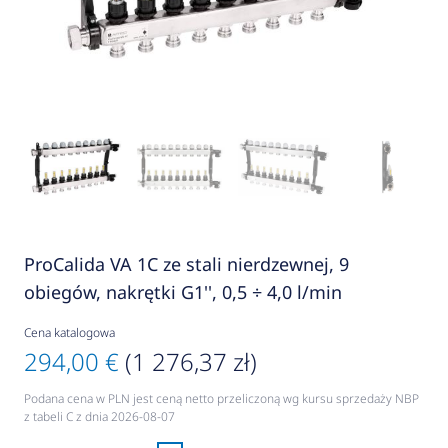
ProCalida VA 1C ze stali nierdzewnej, 9
obiegów, nakrętki G1'', 0,5 ÷ 4,0 l/min
Cena katalogowa
294,00 €
(1 276,37 zł)
Podana cena w PLN jest ceną netto przeliczoną wg kursu sprzedaży NBP
z tabeli C z dnia 2026-08-07