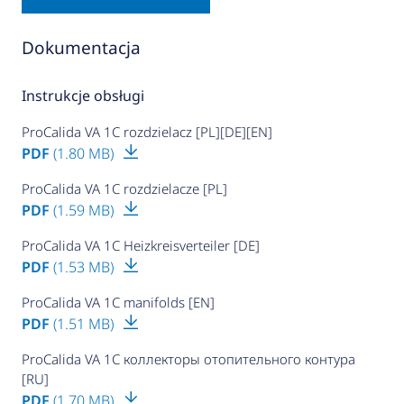
Dokumentacja
Instrukcje obsługi
ProCalida VA 1C rozdzielacz [PL][DE][EN]
PDF
(1.80 MB)
ProCalida VA 1C rozdzielacze [PL]
PDF
(1.59 MB)
ProCalida VA 1C Heizkreisverteiler [DE]
PDF
(1.53 MB)
ProCalida VA 1C manifolds [EN]
PDF
(1.51 MB)
ProCalida VA 1C коллекторы отопительного контура
[RU]
PDF
(1.70 MB)