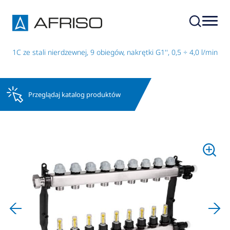
 VA 1C ze stali nierdzewnej, 9 obiegów, nakrętki G1'', 0,5 ÷ 4,0 l/min
Przeglądaj katalog produktów