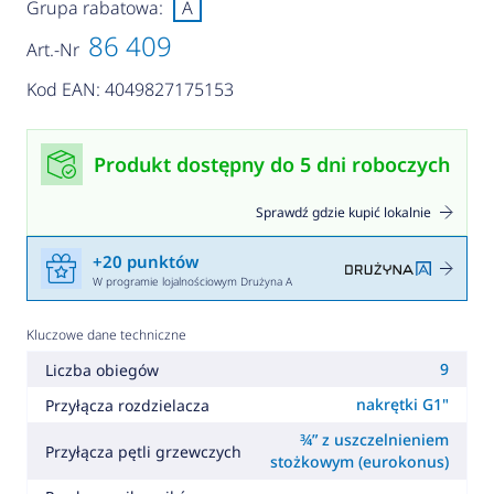
Grupa rabatowa:
A
86 409
Art.-Nr
Kod EAN: 4049827175153
Produkt dostępny do 5 dni roboczych
Sprawdź gdzie kupić lokalnie
+20 punktów
W programie lojalnościowym Drużyna A
Kluczowe dane techniczne
9
Liczba obiegów
nakrętki G1"
Przyłącza rozdzielacza
¾” z uszczelnieniem
Przyłącza pętli grzewczych
stożkowym (eurokonus)