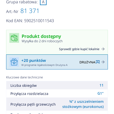
Grupa rabatowa:
A
81 371
Art.-Nr
Kod EAN: 5902510011543
Produkt dostępny
Wysyłka do 2 dni roboczych
Sprawdź gdzie kupić lokalnie
+20 punktów
W programie lojalnościowym Drużyna A
Kluczowe dane techniczne
11
Liczba obiegów
G1"
Przyłącza rozdzielacza
¾” z uszczelnieniem
Przyłącza pętli grzewczych
stożkowym (eurokonus)