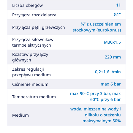
11
Liczba obiegów
G1"
Przyłącza rozdzielacza
¾” z uszczelnieniem
Przyłącza pętli grzewczych
stożkowym (eurokonus)
Przyłącza siłowników
M30x1,5
termoelektrycznych
Rozstaw przyłączy
220 mm
głównych
Zakres regulacji
0,2÷1,6 l/min
przepływu medium
max 6 bar
Ciśnienie medium
max 90°C przy 3 bar, max
Temperatura medium
60°C przy 6 bar
woda, mieszanina wody i
glikolu o stężeniu
Medium
maksymalnym 50%