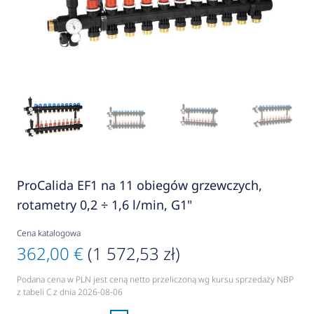
ProCalida EF1 na 11 obiegów grzewczych,
rotametry 0,2 ÷ 1,6 l/min, G1"
Cena katalogowa
362,00 €
(1 572,53 zł)
Podana cena w PLN jest ceną netto przeliczoną wg kursu sprzedaży NBP
z tabeli C z dnia 2026-08-06