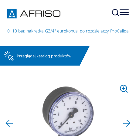
F, 0÷10 bar, nakrętka G3/4" eurokonus, do rozdzielaczy ProCalida
Przeglądaj katalog produktów