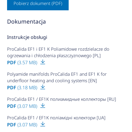
Pobierz dokument (PDF)
Dokumentacja
Instrukcje obsługi
ProCalida EF1 i EF1 K Poliamidowe rozdzielacze do
ogrzewania i chłodzenia płaszczyznowego [PL]
PDF
(3.57 MB)
Polyamide manifolds ProCalida EF1 and EF1 K for
underfloor heating and cooling systems [EN]
PDF
(3.18 MB)
ProCalida EF1 / EF1K полиамидные коллекторы [RU]
PDF
(3.07 MB)
ProCalida EF1 / EF1K поліамідні колектори [UA]
PDF
(3.07 MB)