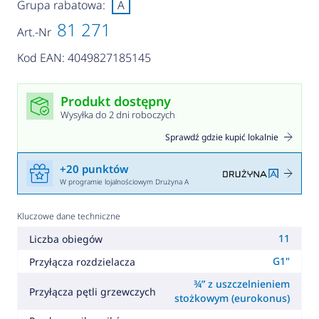
Grupa rabatowa:
A
81 271
Art.-Nr
Kod EAN: 4049827185145
Produkt dostępny
Wysyłka do 2 dni roboczych
Sprawdź gdzie kupić lokalnie
+20 punktów
W programie lojalnościowym Drużyna A
Kluczowe dane techniczne
11
Liczba obiegów
G1"
Przyłącza rozdzielacza
¾” z uszczelnieniem
Przyłącza pętli grzewczych
stożkowym (eurokonus)