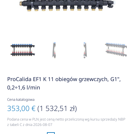
ProCalida EF1 K 11 obiegów grzewczych, G1",
0,2÷1,6 l/min
Cena katalogowa
353,00 €
(1 532,51 zł)
Podana cena w PLN jest ceną netto przeliczoną wg kursu sprzedaży NBP
z tabeli C z dnia 2026-08-07