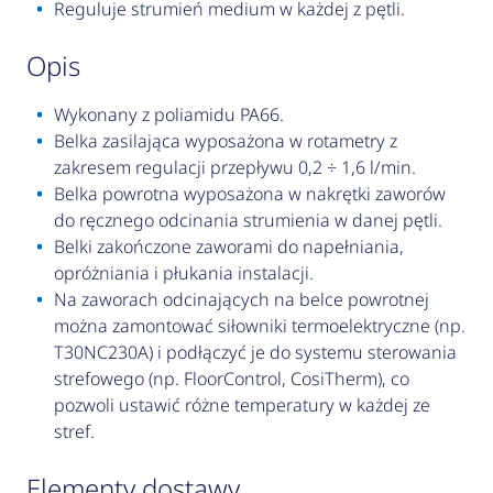
Reguluje strumień medium w każdej z pętli.
opis
Wykonany z poliamidu PA66.
Belka zasilająca wyposażona w rotametry z
zakresem regulacji przepływu 0,2 ÷ 1,6 l/min.
Belka powrotna wyposażona w nakrętki zaworów
do ręcznego odcinania strumienia w danej pętli.
Belki zakończone zaworami do napełniania,
opróżniania i płukania instalacji.
Na zaworach odcinających na belce powrotnej
można zamontować siłowniki termoelektryczne (np.
T30NC230A) i podłączyć je do systemu sterowania
strefowego (np. FloorControl, CosiTherm), co
pozwoli ustawić różne temperatury w każdej ze
stref.
elementy dostawy