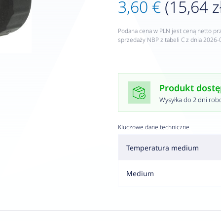
3,60 €
(15,64 z
Podana cena w PLN jest ceną netto pr
sprzedaży NBP z tabeli C z dnia 2026-
Produkt dost
Wysyłka do 2 dni rob
Kluczowe dane techniczne
Temperatura medium
Medium