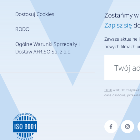
Dostosuj Cookies
Zostańmy w 
Zapisz się
do
RODO
Zawsze aktualne i
Ogólne Warunki Sprzedaży i
nowych filmach pr
Dostaw AFRISO Sp. z o.o.
TUTAJ
w RODO znajdziesz 
dane osobowe, przekaza