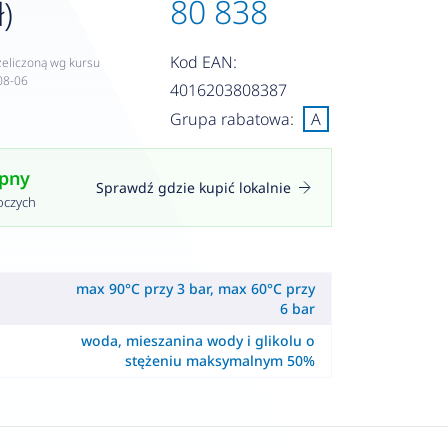
80 838
ł)
Kod EAN:
zeliczoną wg kursu
08-06
4016203808387
Grupa rabatowa:
A
ępny
Sprawdź gdzie kupić lokalnie
oczych
max 90°C przy 3 bar, max 60°C przy
6 bar
woda, mieszanina wody i glikolu o
stężeniu maksymalnym 50%