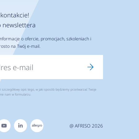
kontakcie!
 newslettera
nformacje o ofercie, promocjach, szkoleniach i
osto na Twój e-mail.
szczegółowy opis tego, w jaki sposób będziemy przetwarzać Twoje
ne nam w formularzu.
@ AFRISO 2026