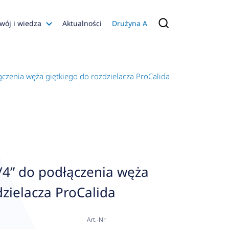
wój i wiedza
Aktualności
Drużyna A
Filmy poradnikowe
Konfiguratory
czenia węża giętkiego do rozdzielacza ProCalida
s
ia
 AFRISO
nienia
a jakości
/4” do podłączenia węża
 Zarządzająca
dzielacza ProCalida
naruszenie
Art.-Nr