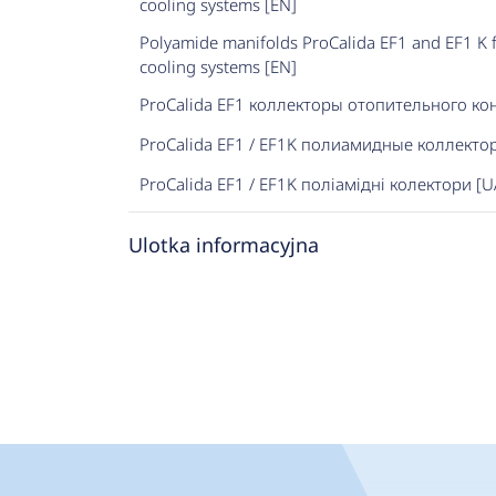
cooling systems [EN]
Polyamide manifolds ProCalida EF1 and EF1 K f
cooling systems [EN]
ProCalida EF1 коллекторы отопительного кон
ProCalida EF1 / EF1K полиамидные коллекто
ProCalida EF1 / EF1K поліамідні колектори [U
Ulotka informacyjna