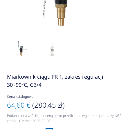
Miarkownik ciągu FR 1, zakres regulacji
30÷90°C, G3/4"
Cena katalogowa
64,60 €
(280,45 zł)
Podana cena w PLN jest ceną netto przeliczoną wg kursu sprzedaży NBP
z tabeli C z dnia 2026-08-07