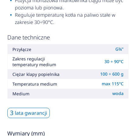
Pozycja montażowa miarkownika ciągu może być
pozioma lub pionowa.
Reguluje temperaturę kotła na paliwo stałe w
zakresie 30÷90°C.
Dane techniczne
G¾"
Przyłącze
Zakres regulacji
30 ÷ 90°C
temperatury medium
100 ÷ 600 g
Ciężar klapy popielnika
max 115°C
Temperatura medium
woda
Medium
3
lata gwarancji
Wymiary (mm)