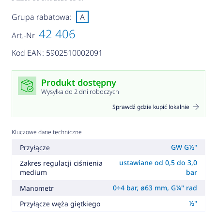
Grupa rabatowa:
A
42 406
Art.-Nr
Kod EAN: 5902510002091
Produkt dostępny
Wysyłka do 2 dni roboczych
Sprawdź gdzie kupić lokalnie
Kluczowe dane techniczne
GW G½"
Przyłącze
ustawiane od 0,5 do 3,0
Zakres regulacji ciśnienia
medium
bar
0÷4 bar, ø63 mm, G¼" rad
Manometr
½"
Przyłącze węża giętkiego