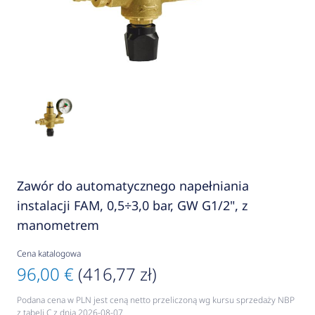
Zawór do automatycznego napełniania
instalacji FAM, 0,5÷3,0 bar, GW G1/2", z
manometrem
Cena katalogowa
96,00 €
(416,77 zł)
Podana cena w PLN jest ceną netto przeliczoną wg kursu sprzedaży NBP
z tabeli C z dnia 2026-08-07