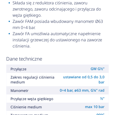
Składa się z reduktora ciśnienia, zaworu
zwrotnego, zaworu odcinającego i przyłącza do
węża giętkiego.
Zawór FAM posiada wbudowany manometr Ø63
mm 0÷4 bar.
Zawór FA umożliwia automatyczne napełnienie
instalacji grzewczej do ustawionego na zaworze
ciśnienia.
Dane techniczne
GW G½"
Przyłącze
ustawiane od 0,5 do 3,0
Zakres regulacji ciśnienia
medium
bar
0÷4 bar, ø63 mm, G¼" rad
Manometr
½"
Przyłącze węża giętkiego
max 10 bar
Ciśnienie medium
90°C