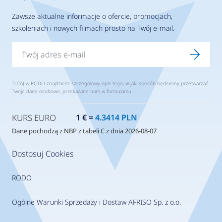
Zawsze aktualne informacje o ofercie, promocjach,
szkoleniach i nowych filmach prosto na Twój e-mail.
TUTAJ
w RODO znajdziesz szczegółowy opis tego, w jaki sposób będziemy przetwarzać
Twoje dane osobowe, przekazane nam w formularzu.
KURS EURO
1 € =
4.3414 PLN
Dane pochodzą z NBP z tabeli C z dnia 2026-08-07
Dostosuj Cookies
RODO
Ogólne Warunki Sprzedaży i Dostaw AFRISO Sp. z o.o.