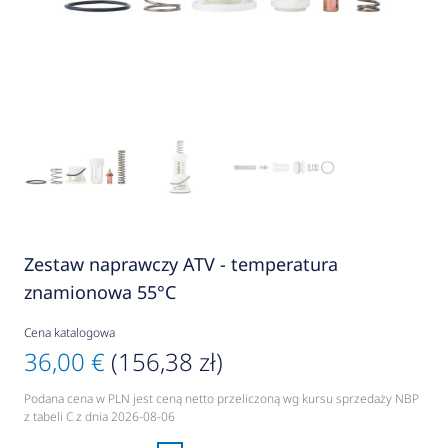
Zestaw naprawczy ATV - temperatura
znamionowa 55°C
Cena katalogowa
36,00 €
(156,38 zł)
Podana cena w PLN jest ceną netto przeliczoną wg kursu sprzedaży NBP
z tabeli C z dnia 2026-08-06