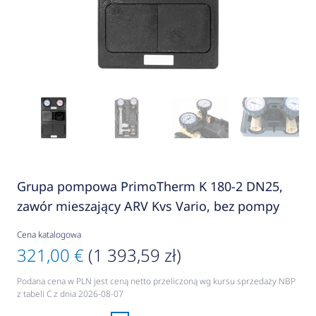
Grupa pompowa PrimoTherm K 180-2 DN25,
zawór mieszający ARV Kvs Vario, bez pompy
Cena katalogowa
321,00 €
(1 393,59 zł)
Podana cena w PLN jest ceną netto przeliczoną wg kursu sprzedaży NBP
z tabeli C z dnia 2026-08-07