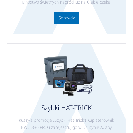
Mnóstwo świetnych nagród już na Ciebie czeka.
Sprawdź
Szybki HAT-TRICK
Ruszyła promocja „Szybki Hat-Trick”! Kup sterownik
BWC 330 PRO i zarejestruj go w Drużynie A, aby