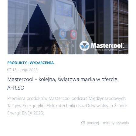
PRODUKTY
WYDARZENIA
18 lutego 2025
Mastercool – kolejna, światowa marka w ofercie
AFRISO
Premiera produktów Mastercool podczas Międzynarodowych
Targów Energetyki i Elektrotechniki oraz Odnawialnych Źródeł
Energii ENEX 2025.
poniżej 1 minuty czytania