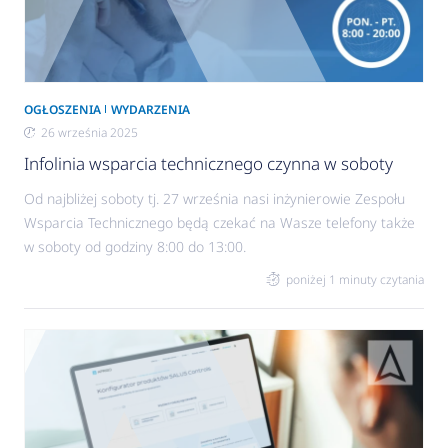
OGŁOSZENIA
WYDARZENIA
26 września 2025
Infolinia wsparcia technicznego czynna w soboty
Od najbliżej soboty tj. 27 września nasi inżynierowie Zespołu
Wsparcia Technicznego będą czekać na Wasze telefony także
w soboty od godziny 8:00 do 13:00.
poniżej 1 minuty czytania