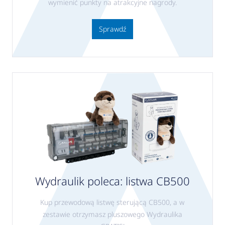
wymienić punkty na atrakcyjne nagrody.
Sprawdź
Wydraulik poleca: listwa CB500
Kup przewodową listwę sterującą CB500, a w
zestawie otrzymasz pluszowego Wydraulika