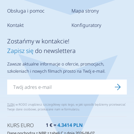
Obsługa i pomoc
Mapa strony
Kontakt
Konfiguratory
Zostańmy w kontakcie!
Zapisz się
do newslettera
Zawsze aktualne informacje o ofercie, promocjach,
szkoleniach i nowych filmach prosto na Twój e-mail.
TUTAJ
w RODO znajdziesz szczegółowy opis tego, w jaki sposób będziemy przetwarzać
Twoje dane osobowe, przekazane nam w formularzu.
KURS EURO
1 € =
4.3414 PLN
Dane pochodzą z NBP z tabeli C z dnia 2026-08-07