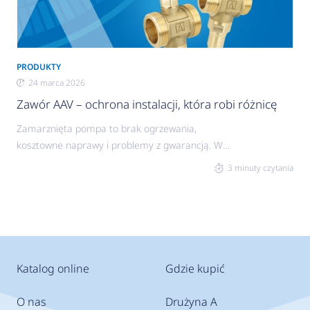
PRODUKTY
24 marca 2026
Zawór AAV – ochrona instalacji, która robi różnicę
Zamarznięta pompa to brak ogrzewania,
kosztowne naprawy i problemy z gwarancją. W
instalacjach monoblok nawet krótka przerwa w
3 minuty czytania
zasilaniu może doprowadzić do zamarznięcia
medium. Skutki to uszkodzenia wymiennika i
całego układu. Sprawdź, jak skutecznie
zabezpieczyć instalację, zanim zrobi się naprawdę
zimno.
Katalog online
Gdzie kupić
O nas
Drużyna A