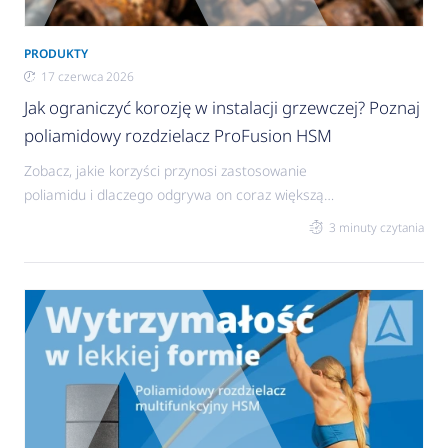
PRODUKTY
17 czerwca 2026
Jak ograniczyć korozję w instalacji grzewczej? Poznaj
poliamidowy rozdzielacz ProFusion HSM
Zobacz, jakie korzyści przynosi zastosowanie
poliamidu i dlaczego odgrywa on coraz większą
rolę w systemach grzewczych.
3 minuty czytania