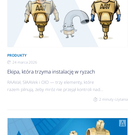
PRODUKTY
24 marca 2026
Ekipa, która trzyma instalację w ryzach
RAAVał, SłAAVek i OlO — trzy elementy, które
razem pilnują, żeby mróz nie przejął kontroli nad
instalacją. Każdy ma swoją rolę, ale dopiero
2 minuty czytania
razem dają pełne bezpieczeństwo i spokój
działania zimą. Montujesz je tam, gdzie robi się
najzimniej — między budynkiem a pompą ciepła
— i zapewniasz instalacji realne zabezpieczenie.