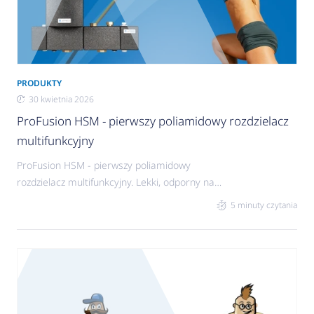
PRODUKTY
30 kwietnia 2026
ProFusion HSM - pierwszy poliamidowy rozdzielacz
multifunkcyjny
ProFusion HSM - pierwszy poliamidowy
rozdzielacz multifunkcyjny. Lekki, odporny na
korozję, rozdzielacz wraz z kompatybilną grupą
5 minuty czytania
pompową PrimoTherm C to niezwykle trwały,
kompaktowy i łatwy w montażu zestaw, który
zmieści się w każdej, nawet najmniejszej kotłowni.