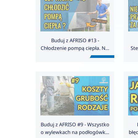
Buduj z AFRISO #13 -
Chłodzenie pompą ciepła. Nie
St
tak to sobie wyobrażali.
Buduj z AFRISO #9 - Wszystko
o wylewkach na podłogówkę.
błę