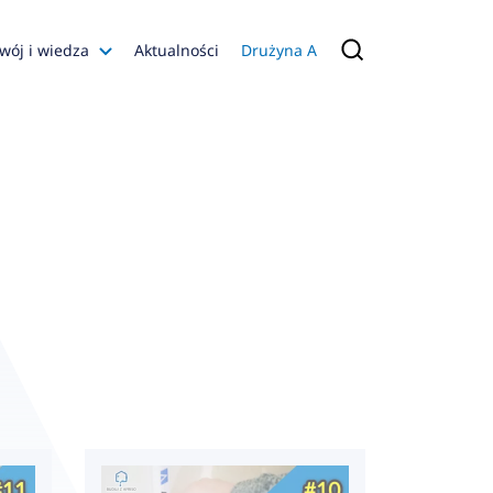
wój i wiedza
Aktualności
Drużyna A
Filmy poradnikowe
Konfiguratory
s
ia
 AFRISO
nienia
a jakości
 Zarządzająca
naruszenie