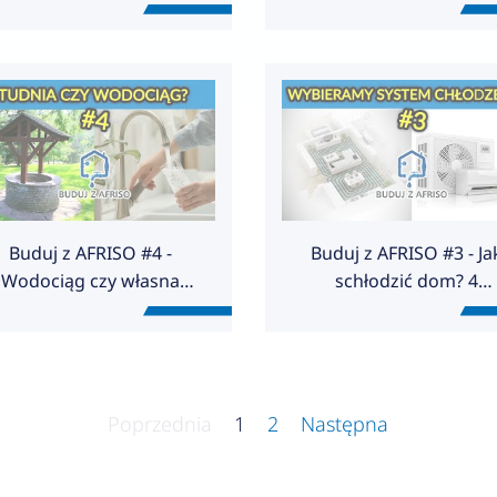
Koszty, błędy, wykonani
Buduj z AFRISO #4 -
Buduj z AFRISO #3 - Ja
Wodociąg czy własna
schłodzić dom? 4
studnia?
sprawdzone sposoby
Poprzednia
1
2
Następna