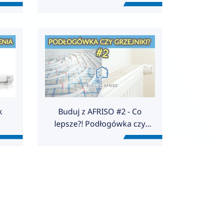
domu? Plusy i minusy kilku
e.
rozwiązań!
k
Buduj z AFRISO #2 - Co
lepsze?! Podłogówka czy
grzejniki?