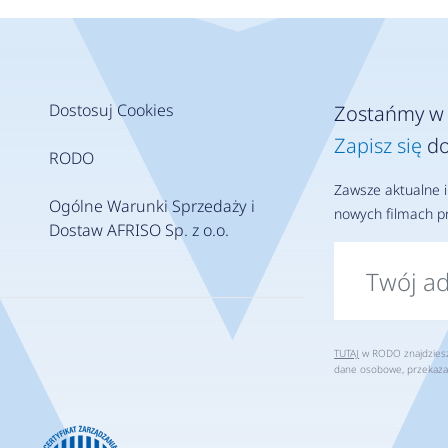
Dostosuj Cookies
Zostańmy w 
Zapisz się
do
RODO
Zawsze aktualne i
Ogólne Warunki Sprzedaży i
nowych filmach pr
Dostaw AFRISO Sp. z o.o.
TUTAJ
w RODO znajdziesz 
dane osobowe, przekaza