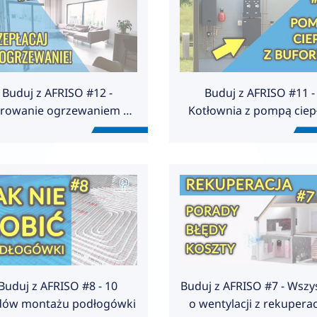
Buduj z AFRISO #12 -
Buduj z AFRISO #11 -
erowanie ogrzewaniem w
Kotłownia z pompą ciepł
nowoczesnym domu z
buforem
pompą ciepła.
Buduj z AFRISO #8 - 10
Buduj z AFRISO #7 - Wszy
dów montażu podłogówki
o wentylacji z rekuperac