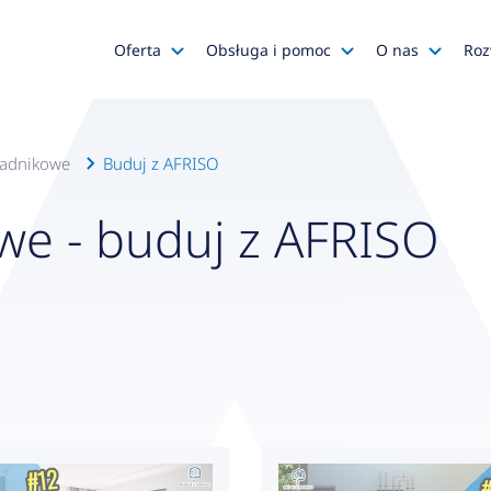
Oferta
Obsługa i pomoc
O nas
Roz
Katalog AFRISO
Zapytania ofertowe
AFRISO
Katalog SALUS Controls
Obsługa zamówień
Kariera
radnikowe
Buduj z AFRISO
Katalog Mastercool
Reklamacje
Media o na
e - buduj z AFRISO
Histor
Wyprzedaże
Wsparcie techniczne
Grupa
Promocje
Serwis urządzeń
Wyróż
Do pobrania
Gdzie kupić?
Polityk
Klienci OEM
Kadra
Zgłoś 