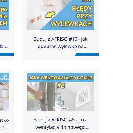
Buduj z AFRISO #10 - Jak
a i
odebrać wylewkę na
podłogówkę?
Buduj z AFRISO #6 - Jaka
stko
wentylacja do nowego
ją.