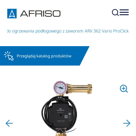
51 do ogrzewania podłogowego z zaworem ARV 362 Vario ProClick
Przeglądaj katalog produktów