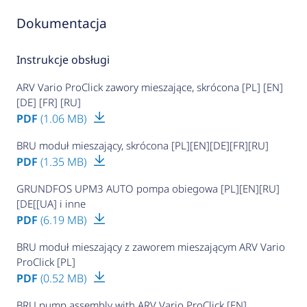
Dokumentacja
Instrukcje obsługi
ARV Vario ProClick zawory mieszające, skrócona [PL] [EN]
[DE] [FR] [RU]
PDF
(1.06 MB)
BRU moduł mieszający, skrócona [PL][EN][DE][FR][RU]
PDF
(1.35 MB)
GRUNDFOS UPM3 AUTO pompa obiegowa [PL][EN][RU]
[DE[[UA] i inne
PDF
(6.19 MB)
BRU moduł mieszający z zaworem mieszającym ARV Vario
ProClick [PL]
PDF
(0.52 MB)
BRU pump assembly with ARV Vario ProClick [EN]