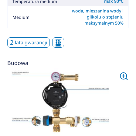
max 90°C
Temperatura medium
woda, mieszanina wody i
glikolu o stężeniu
Medium
maksymalnym 50%
2
lata gwarancji
Budowa