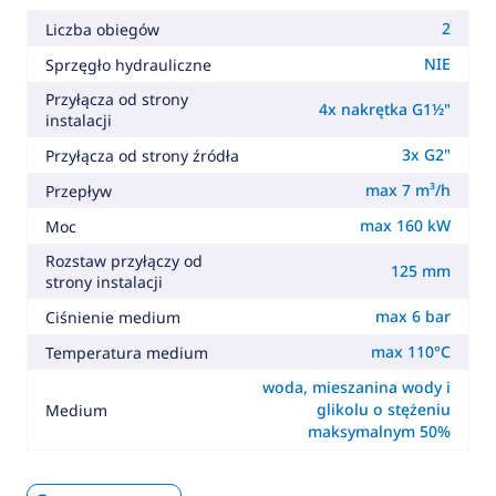
2
Liczba obiegów
NIE
Sprzęgło hydrauliczne
Przyłącza od strony
4x nakrętka G1½"
instalacji
3x G2"
Przyłącza od strony źródła
max 7 m³/h
Przepływ
max 160 kW
Moc
Rozstaw przyłączy od
125 mm
strony instalacji
max 6 bar
Ciśnienie medium
max 110°C
Temperatura medium
woda, mieszanina wody i
glikolu o stężeniu
Medium
maksymalnym 50%