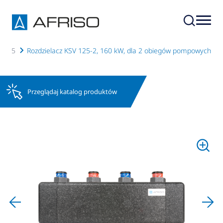
V 125
Rozdzielacz KSV 125-2, 160 kW, dla 2 obiegów pompowych
Przeglądaj katalog produktów