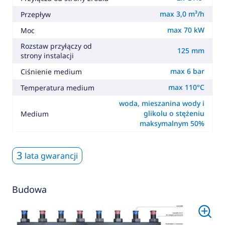
max 3,0 m³/h
Przepływ
max 70 kW
Moc
Rozstaw przyłączy od
125 mm
strony instalacji
max 6 bar
Ciśnienie medium
max 110°C
Temperatura medium
woda, mieszanina wody i
glikolu o stężeniu
Medium
maksymalnym 50%
3
lata gwarancji
Budowa