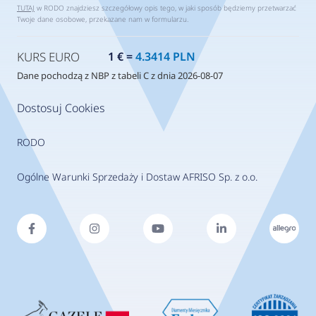
TUTAJ
w RODO znajdziesz szczegółowy opis tego, w jaki sposób będziemy przetwarzać
Twoje dane osobowe, przekazane nam w formularzu.
KURS EURO
1 € =
4.3414 PLN
Dane pochodzą z NBP z tabeli C z dnia 2026-08-07
Dostosuj Cookies
RODO
Ogólne Warunki Sprzedaży i Dostaw AFRISO Sp. z o.o.