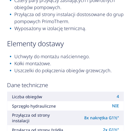
Cztery pary przyłączy zasilających i powrotnych
obiegów pompowych.
Przyłącza od strony instalacji dostosowane do grup
pompowych PrimoTherm.
Wyposażony w izolację termiczną.
elementy dostawy
Uchwyty do montażu naściennego.
Kołki montażowe.
Uszczelki do połączenia obiegów grzewczych.
Dane techniczne
4
Liczba obiegów
NIE
Sprzęgło hydrauliczne
Przyłącza od strony
8x nakrętka G1½"
instalacji
2x G1½"
Przyłącza od strony źródła