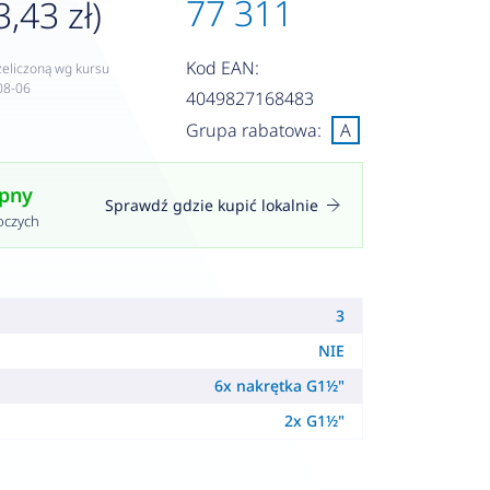
77 311
3,43 zł)
Kod EAN:
zeliczoną wg kursu
08-06
4049827168483
Grupa rabatowa:
A
ępny
Sprawdź gdzie kupić lokalnie
oczych
3
NIE
6x nakrętka G1½"
i
2x G1½"