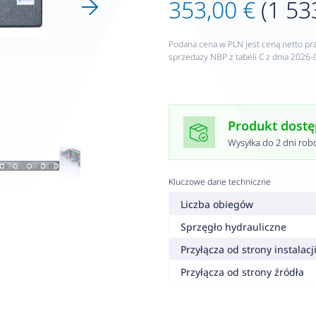
353,00 €
(1 53
Podana cena w PLN jest ceną netto pr
sprzedaży NBP z tabeli C z dnia 2026-
Produkt dost
Wysyłka do 2 dni rob
Kluczowe dane techniczne
Liczba obiegów
Sprzęgło hydrauliczne
Przyłącza od strony instalacj
Przyłącza od strony źródła