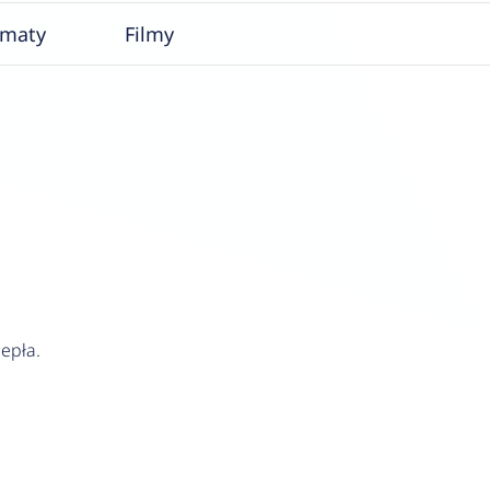
ematy
Filmy
epła.