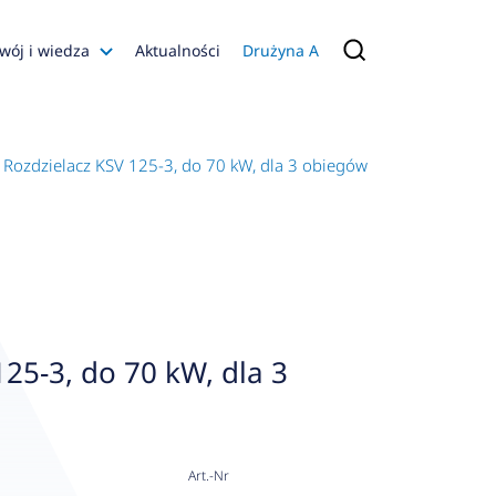
wój i wiedza
Aktualności
Drużyna A
Filmy poradnikowe
Konfiguratory
Rozdzielacz KSV 125-3, do 70 kW, dla 3 obiegów
s
ia
 AFRISO
nienia
a jakości
125-3, do 70 kW, dla 3
 Zarządzająca
naruszenie
Art.-Nr