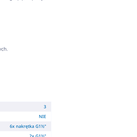
ych.
3
NIE
6x nakrętka G1½"
2x G1½"