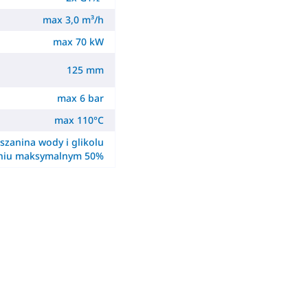
max 3,0 m³/h
max 70 kW
125 mm
max 6 bar
max 110°C
szanina wody i glikolu
eniu maksymalnym 50%