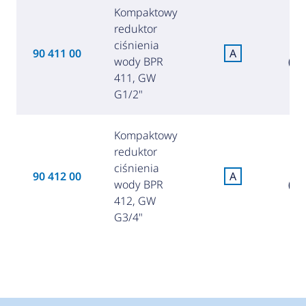
Kompaktowy
reduktor
ciśnienia
3
90 411 00
A
wody BPR
(15
411, GW
G1/2"
Kompaktowy
reduktor
ciśnienia
3
90 412 00
A
wody BPR
(16
412, GW
G3/4"