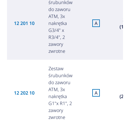
śrubunków
do zaworu
ATM, 3x
39,
12 201 10
nakrętka
A
(172,
G3/4" x
R3/4", 2
zawory
zwrotne
Zestaw
śrubunków
do zaworu
ATM, 3x
50,
12 202 10
A
nakrętka
(217,
G1"x R1", 2
zawory
zwrotne