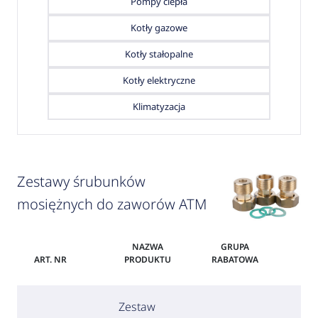
Pompy ciepła
Kotły gazowe
Kotły stałopalne
Kotły elektryczne
Klimatyzacja
Zestawy śrubunków
mosiężnych do zaworów ATM
NAZWA
GRUPA
ART. NR
PRODUKTU
RABATOWA
C
Zestaw