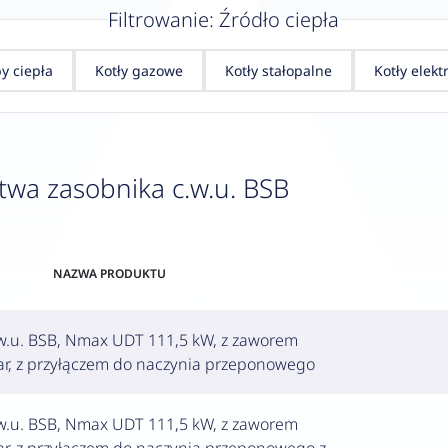
Filtrowanie: Źródło ciepła
y ciepła
Kotły gazowe
Kotły stałopalne
Kotły elekt
twa zasobnika c.w.u. BSB
NAZWA PRODUKTU
w.u. BSB, Nmax UDT 111,5 kW, z zaworem
r, z przyłączem do naczynia przeponowego
w.u. BSB, Nmax UDT 111,5 kW, z zaworem