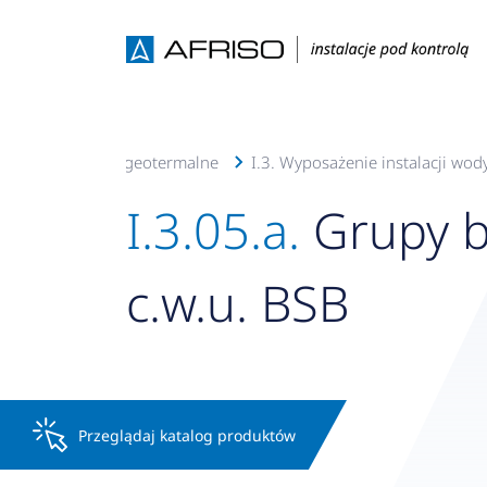
.o., c.w.u, solarne, geotermalne
I.3. Wyposażenie instalacji wod
I.3.05.a.
Grupy b
c.w.u. BSB
Przeglądaj katalog produktów