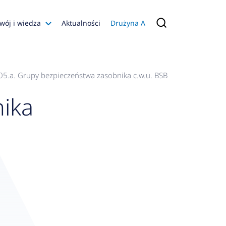
wój i wiedza
Aktualności
Drużyna A
Filmy poradnikowe
Konfiguratory
05.a. Grupy bezpieczeństwa zasobnika c.w.u. BSB
s
ika
ia
 AFRISO
nienia
a jakości
 Zarządzająca
naruszenie