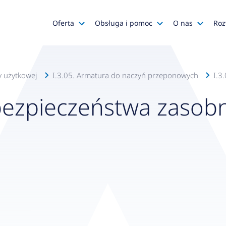
Oferta
Obsługa i pomoc
O nas
Roz
Katalog AFRISO
Zapytania ofertowe
AFRISO
Katalog SALUS Controls
Obsługa zamówień
Kariera
y użytkowej
I.3.05. Armatura do naczyń przeponowych
I.3.
Katalog Mastercool
Reklamacje
Media o na
ezpieczeństwa zasobn
Histor
Wyprzedaże
Wsparcie techniczne
Grupa
Promocje
Serwis urządzeń
Wyróż
Do pobrania
Gdzie kupić?
Polityk
Klienci OEM
Kadra
Zgłoś 