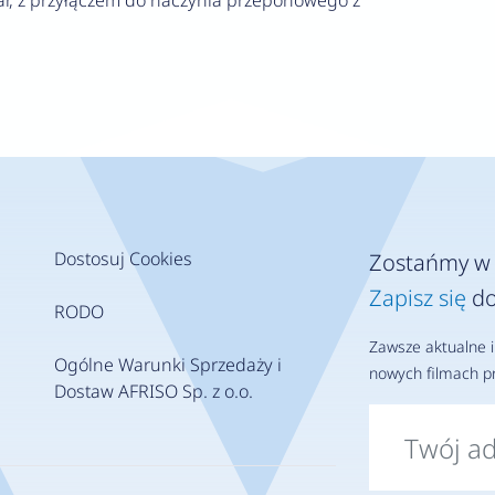
r, z przyłączem do naczynia przeponowego z
Dostosuj Cookies
Zostańmy w 
Zapisz się
do
RODO
Zawsze aktualne i
Ogólne Warunki Sprzedaży i
nowych filmach pr
Dostaw AFRISO Sp. z o.o.