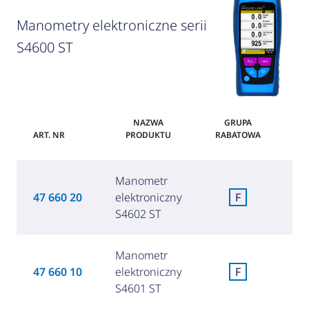
Manometry elektroniczne serii
S4600 ST
NAZWA
GRUPA
ART. NR
PRODUKTU
RABATOWA
Manometr
5
47 660 20
elektroniczny
F
(2 
S4602 ST
Manometr
5
47 660 10
elektroniczny
F
(2 
S4601 ST