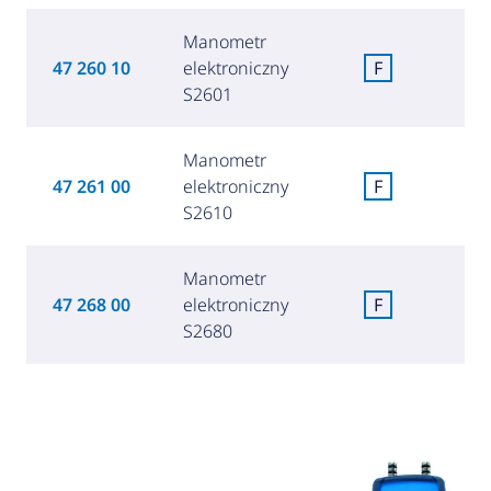
Manometr
3
47 260 10
elektroniczny
F
(1 
S2601
Manometr
3
47 261 00
elektroniczny
F
(1 
S2610
Manometr
4
47 268 00
elektroniczny
F
(1 
S2680