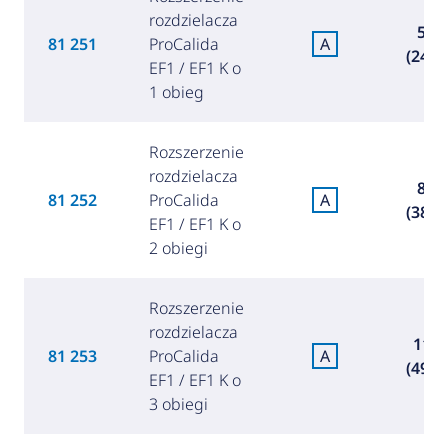
rozdzielacza
57,4
81 251
ProCalida
A
(249,3
EF1 / EF1 K o
1 obieg
Rozszerzenie
rozdzielacza
89,3
81 252
ProCalida
A
(387,9
EF1 / EF1 K o
2 obiegi
Rozszerzenie
rozdzielacza
115,
81 253
ProCalida
A
(499,5
EF1 / EF1 K o
3 obiegi