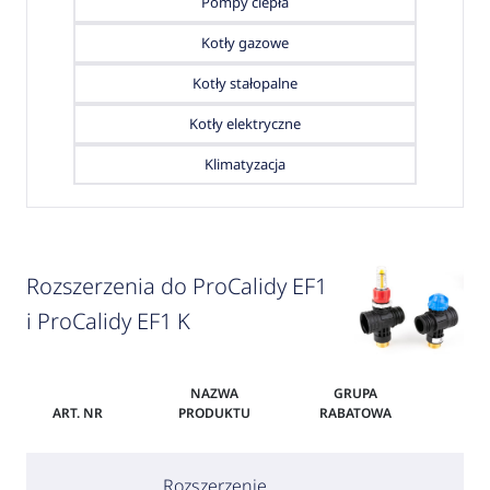
Pompy ciepła
Kotły gazowe
Kotły stałopalne
Kotły elektryczne
Klimatyzacja
Rozszerzenia do ProCalidy EF1
i ProCalidy EF1 K
NAZWA
GRUPA
ART. NR
PRODUKTU
RABATOWA
CE
Rozszerzenie