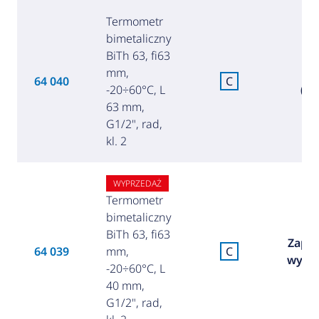
Termometr
bimetaliczny
BiTh 63, fi63
mm,
8
64 040
C
-20÷60°C, L
(34
63 mm,
G1/2", rad,
kl. 2
WYPRZEDAŻ
Termometr
bimetaliczny
BiTh 63, fi63
Zapyt
64 039
mm,
C
wypr
-20÷60°C, L
40 mm,
G1/2", rad,