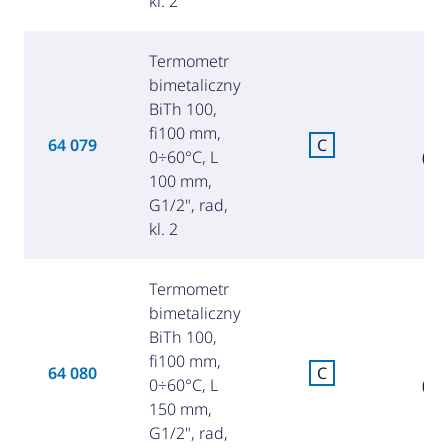
kl. 2
Termometr
bimetaliczny
BiTh 100,
fi100 mm,
8
64 079
C
0÷60°C, L
(36
100 mm,
G1/2", rad,
kl. 2
Termometr
bimetaliczny
BiTh 100,
fi100 mm,
8
64 080
C
0÷60°C, L
(38
150 mm,
G1/2", rad,