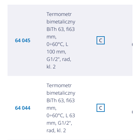
Termometr
bimetaliczny
BiTh 63, fi63
mm,
8
64 045
C
0÷60°C, L
(35
100 mm,
G1/2", rad,
kl. 2
Termometr
bimetaliczny
BiTh 63, fi63
7
64 044
mm,
C
(34
0÷60°C, L 63
mm, G1/2",
rad, kl. 2