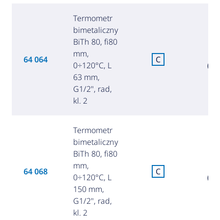
Termometr
bimetaliczny
BiTh 80, fi80
mm,
8
64 064
C
0÷120°C, L
(36
63 mm,
G1/2", rad,
kl. 2
Termometr
bimetaliczny
BiTh 80, fi80
mm,
9
64 068
C
0÷120°C, L
(39
150 mm,
G1/2", rad,
kl. 2