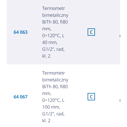
Termometr
bimetaliczny
BiTh 80, fi80
mm,
7
64 063
C
0÷120°C, L
(34
40 mm,
G1/2", rad,
kl. 2
Termometr
bimetaliczny
BiTh 80, fi80
mm,
8
64 067
C
0÷120°C, L
(36
100 mm,
G1/2", rad,
kl. 2