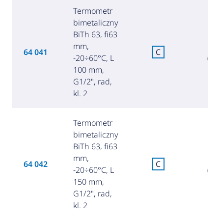
Termometr
bimetaliczny
BiTh 63, fi63
mm,
8
64 041
C
-20÷60°C, L
(36
100 mm,
G1/2", rad,
kl. 2
Termometr
bimetaliczny
BiTh 63, fi63
mm,
12
64 042
C
-20÷60°C, L
(54
150 mm,
G1/2", rad,
kl. 2