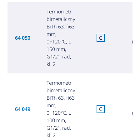
Termometr
bimetaliczny
BiTh 63, fi63
mm,
8
64 050
C
0÷120°C, L
(38
150 mm,
G1/2", rad,
kl. 2
Termometr
bimetaliczny
BiTh 63, fi63
mm,
8
64 049
C
0÷120°C, L
(35
100 mm,
G1/2", rad,
kl. 2