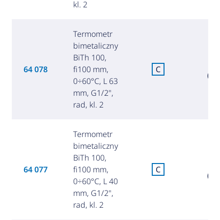
kl. 2
Termometr
bimetaliczny
BiTh 100,
8
64 078
fi100 mm,
C
(37
0÷60°C, L 63
mm, G1/2",
rad, kl. 2
Termometr
bimetaliczny
BiTh 100,
8
64 077
fi100 mm,
C
(35
0÷60°C, L 40
mm, G1/2",
rad, kl. 2