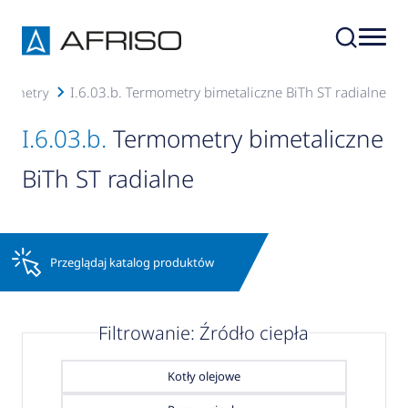
I.6.03.b. Termometry bimetaliczne BiTh ST radialne
ermometry
I.6.03.b.
Termometry bimetaliczne
BiTh ST radialne
Przeglądaj katalog produktów
Filtrowanie: Źródło ciepła
Kotły olejowe