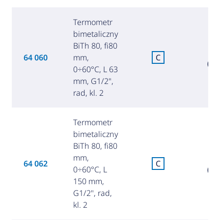
Termometr
bimetaliczny
BiTh 80, fi80
8
64 060
mm,
C
(35
0÷60°C, L 63
mm, G1/2",
rad, kl. 2
Termometr
bimetaliczny
BiTh 80, fi80
mm,
9
64 062
C
0÷60°C, L
(39
150 mm,
G1/2", rad,
kl. 2