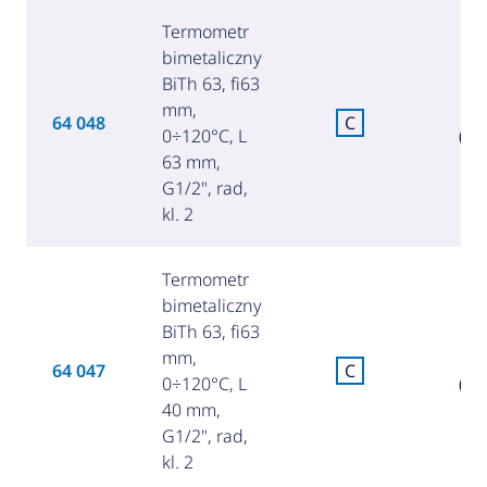
Termometr
bimetaliczny
BiTh 63, fi63
mm,
7
64 048
C
0÷120°C, L
(34
63 mm,
G1/2", rad,
kl. 2
Termometr
bimetaliczny
BiTh 63, fi63
mm,
7
64 047
C
0÷120°C, L
(33
40 mm,
G1/2", rad,
kl. 2