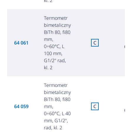
kl. 2
Termometr
bimetaliczny
BiTh 80, fi80
mm,
8
64 061
C
0÷60°C, L
(36
100 mm,
G1/2" rad,
kl. 2
Termometr
bimetaliczny
BiTh 80, fi80
7
64 059
mm,
C
(34
0÷60°C, L 40
mm, G1/2",
rad, kl. 2