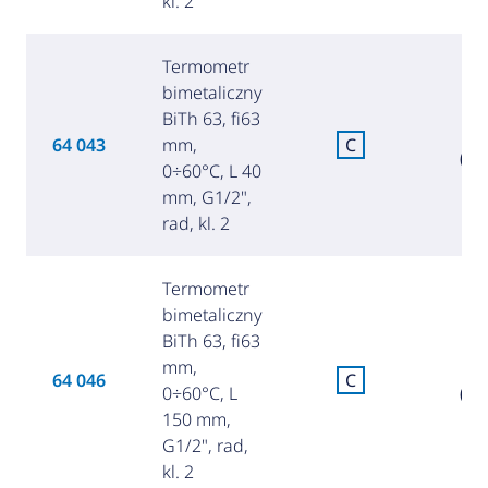
kl. 2
Termometr
bimetaliczny
BiTh 63, fi63
7
64 043
mm,
C
(34
0÷60°C, L 40
mm, G1/2",
rad, kl. 2
Termometr
bimetaliczny
BiTh 63, fi63
mm,
8
64 046
C
0÷60°C, L
(37
150 mm,
G1/2", rad,
kl. 2