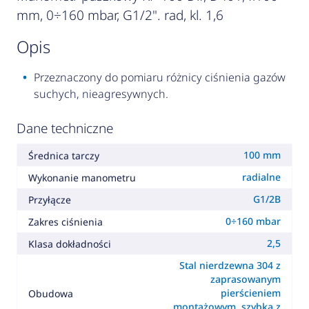
mm, 0÷160 mbar, G1/2". rad, kl. 1,6
opis
Przeznaczony do pomiaru różnicy ciśnienia gazów
suchych, nieagresywnych.
Dane techniczne
100 mm
Średnica tarczy
radialne
Wykonanie manometru
G1/2B
Przyłącze
0÷160 mbar
Zakres ciśnienia
2,5
Klasa dokładności
Stal nierdzewna 304 z
zaprasowanym
pierścieniem
Obudowa
montażowym, szybka z