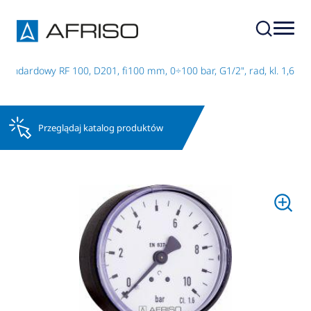
andardowy RF 100, D201, fi100 mm, 0÷100 bar, G1/2", rad, kl. 1,6
Przeglądaj katalog produktów