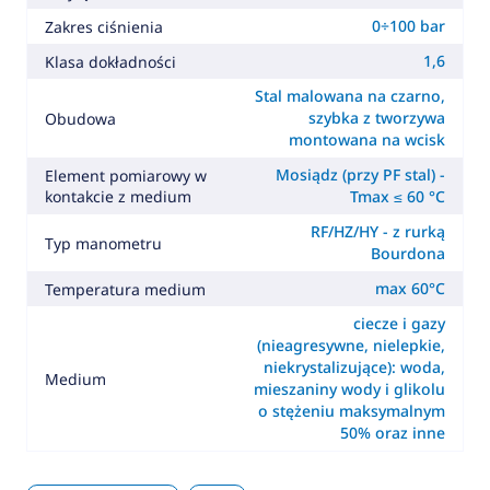
0÷100 bar
Zakres ciśnienia
1,6
Klasa dokładności
Stal malowana na czarno,
szybka z tworzywa
Obudowa
montowana na wcisk
Mosiądz (przy PF stal) -
Element pomiarowy w
kontakcie z medium
Tmax ≤ 60 °C
RF/HZ/HY - z rurką
Typ manometru
Bourdona
max 60°C
Temperatura medium
ciecze i gazy
(nieagresywne, nielepkie,
niekrystalizujące): woda,
Medium
mieszaniny wody i glikolu
o stężeniu maksymalnym
50% oraz inne