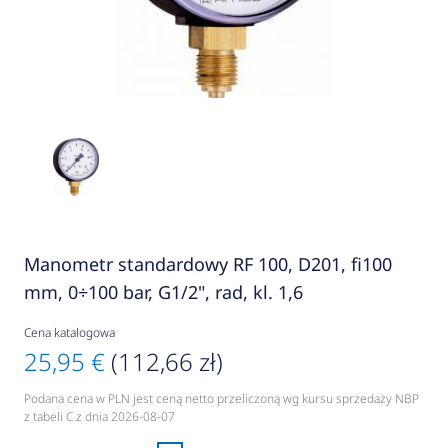
Manometr standardowy RF 100, D201, fi100
mm, 0÷100 bar, G1/2", rad, kl. 1,6
Cena katalogowa
25,95 €
(112,66 zł)
Podana cena w PLN jest ceną netto przeliczoną wg kursu sprzedaży NBP
z tabeli C z dnia 2026-08-07