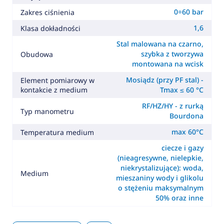
0÷60 bar
Zakres ciśnienia
1,6
Klasa dokładności
Stal malowana na czarno,
szybka z tworzywa
Obudowa
montowana na wcisk
Mosiądz (przy PF stal) -
Element pomiarowy w
kontakcie z medium
Tmax ≤ 60 °C
RF/HZ/HY - z rurką
Typ manometru
Bourdona
max 60°C
Temperatura medium
ciecze i gazy
(nieagresywne, nielepkie,
niekrystalizujące): woda,
Medium
mieszaniny wody i glikolu
o stężeniu maksymalnym
50% oraz inne