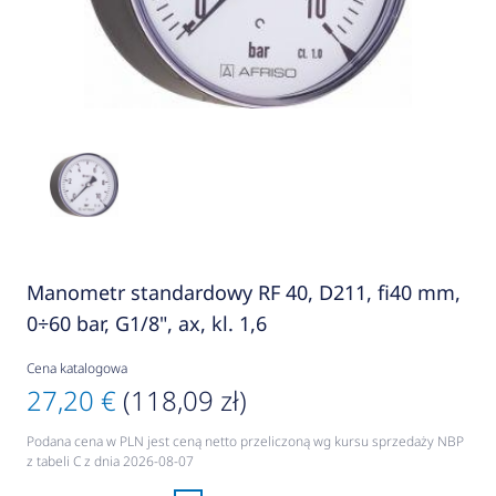
Manometr standardowy RF 40, D211, fi40 mm,
0÷60 bar, G1/8", ax, kl. 1,6
Cena katalogowa
27,20 €
(118,09 zł)
Podana cena w PLN jest ceną netto przeliczoną wg kursu sprzedaży NBP
z tabeli C z dnia 2026-08-07