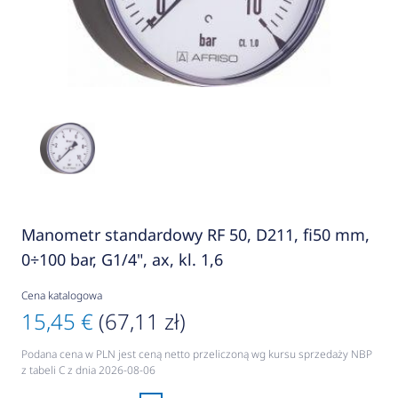
Manometr standardowy RF 50, D211, fi50 mm,
0÷100 bar, G1/4", ax, kl. 1,6
Cena katalogowa
15,45 €
(67,11 zł)
Podana cena w PLN jest ceną netto przeliczoną wg kursu sprzedaży NBP
z tabeli C z dnia 2026-08-06