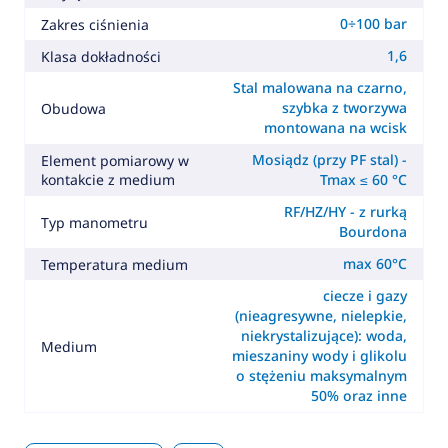
0÷100 bar
Zakres ciśnienia
1,6
Klasa dokładności
Stal malowana na czarno,
szybka z tworzywa
Obudowa
montowana na wcisk
Mosiądz (przy PF stal) -
Element pomiarowy w
kontakcie z medium
Tmax ≤ 60 °C
RF/HZ/HY - z rurką
Typ manometru
Bourdona
max 60°C
Temperatura medium
ciecze i gazy
(nieagresywne, nielepkie,
niekrystalizujące): woda,
Medium
mieszaniny wody i glikolu
o stężeniu maksymalnym
50% oraz inne