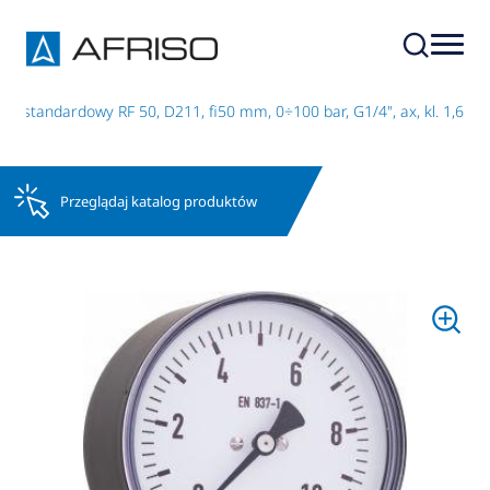
r standardowy RF 50, D211, fi50 mm, 0÷100 bar, G1/4", ax, kl. 1,6
Przeglądaj katalog produktów