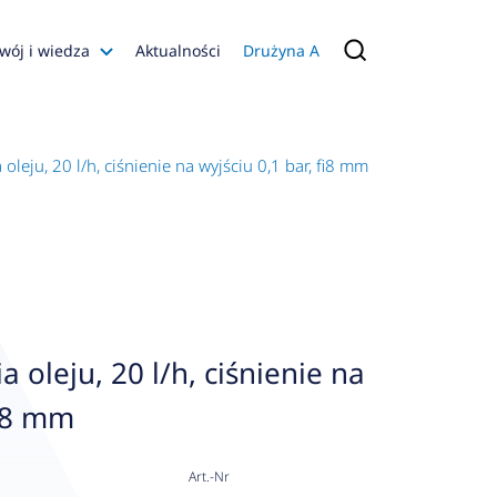
wój i wiedza
Aktualności
Drużyna A
Filmy poradnikowe
Konfiguratory
oleju, 20 l/h, ciśnienie na wyjściu 0,1 bar, fi8 mm
s
ia
 AFRISO
nienia
a jakości
a oleju, 20 l/h, ciśnienie na
 Zarządzająca
fi8 mm
naruszenie
Art.-Nr