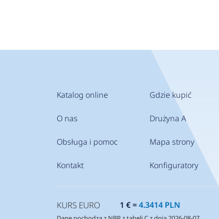
Katalog online
Gdzie kupić
O nas
Drużyna A
Obsługa i pomoc
Mapa strony
Kontakt
Konfiguratory
KURS EURO
1 € =
4.3414 PLN
Dane pochodzą z NBP z tabeli C z dnia 2026-08-07