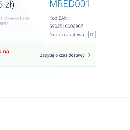
MRED001
 zł)
Kod EAN:
zeliczoną wg kursu
08-07
5902510006907
Grupa rabatowa:
D
k na
Zapytaj o czas dostawy