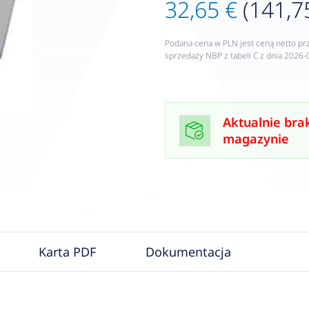
32,65 €
(141,75
Podana cena w PLN jest ceną netto pr
sprzedaży NBP z tabeli C z dnia 2026-
Aktualnie bra
magazynie
Karta PDF
Dokumentacja