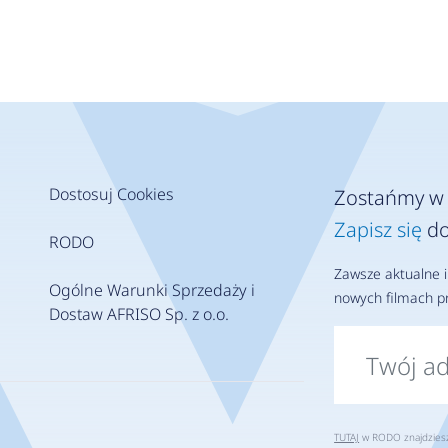
Dostosuj Cookies
Zostańmy w 
Zapisz się
do
RODO
Zawsze aktualne i
Ogólne Warunki Sprzedaży i
nowych filmach pr
Dostaw AFRISO Sp. z o.o.
TUTAJ
w RODO znajdziesz 