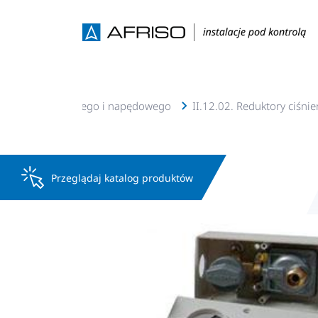
tów oleju opałowego i napędowego
II.12.02. Reduktory ciśni
Przeglądaj katalog produktów