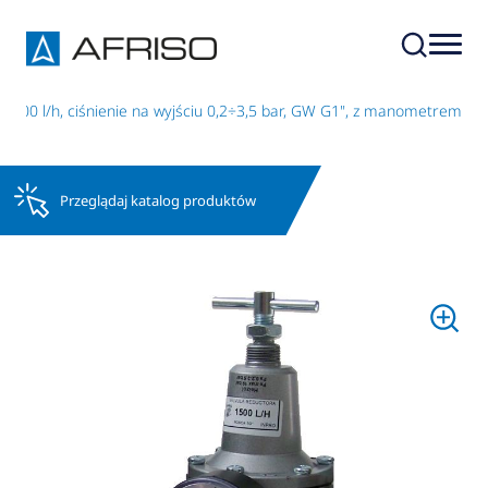
, 3000 l/h, ciśnienie na wyjściu 0,2÷3,5 bar, GW G1", z manometrem
Przeglądaj katalog produktów