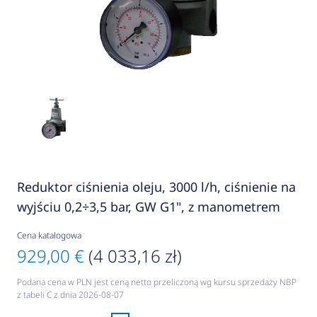
Reduktor ciśnienia oleju, 3000 l/h, ciśnienie na
wyjściu 0,2÷3,5 bar, GW G1", z manometrem
Cena katalogowa
929,00 €
(4 033,16 zł)
Podana cena w PLN jest ceną netto przeliczoną wg kursu sprzedaży NBP
z tabeli C z dnia 2026-08-07