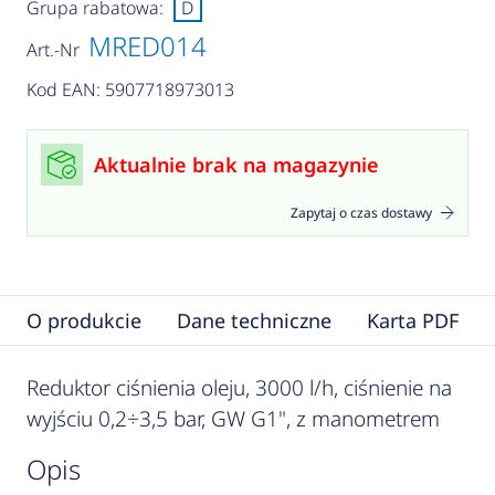
Grupa rabatowa:
D
MRED014
Art.-Nr
Kod EAN: 5907718973013
Aktualnie brak na magazynie
Zapytaj o czas dostawy
O produkcie
Dane techniczne
Karta PDF
Reduktor ciśnienia oleju, 3000 l/h, ciśnienie na
wyjściu 0,2÷3,5 bar, GW G1", z manometrem
opis