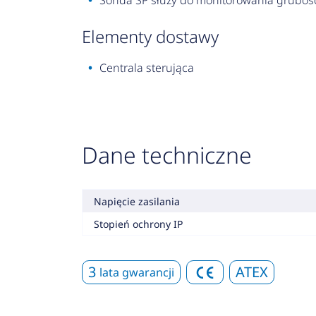
Sonda SP służy do monitorowania grubośc
elementy dostawy
Centrala sterująca
Dane techniczne
Napięcie zasilania
Stopień ochrony IP
3
ATEX
lata gwarancji