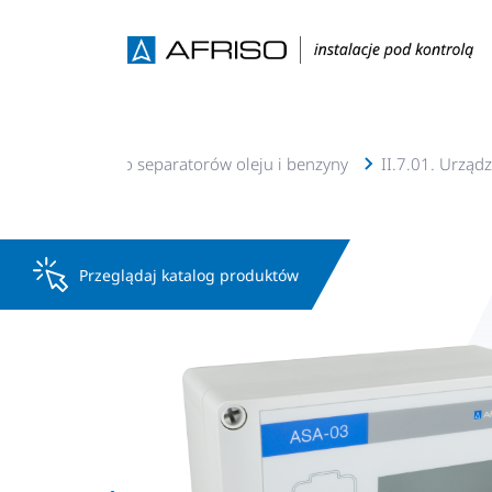
enia alarmujące do separatorów oleju i benzyny
II.7.01. Urząd
Przeglądaj katalog produktów