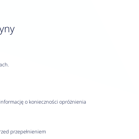
zyny
ach.
informację o konieczności opróżnienia
rzed przepełnieniem