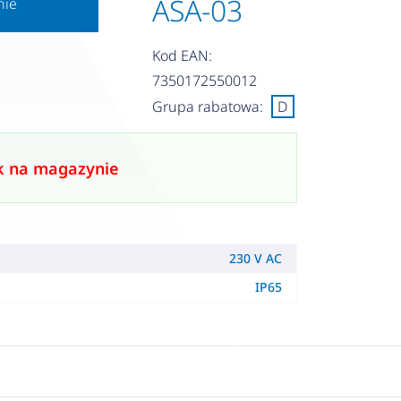
ASA-03
nie
Kod EAN:
7350172550012
Grupa rabatowa:
D
k na magazynie
230 V AC
IP65