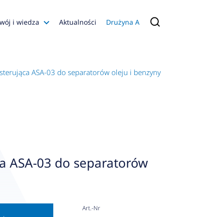
wój i wiedza
Aktualności
Drużyna A
Filmy poradnikowe
Konfiguratory
 sterująca ASA-03 do separatorów oleju i benzyny
s
ia
 AFRISO
nienia
a jakości
ca ASA-03 do separatorów
 Zarządzająca
naruszenie
Art.-Nr