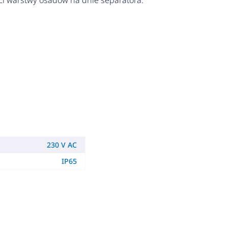
i warstwy osadów na dnie separatora.
230 V AC
IP65