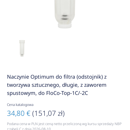
Naczynie Optimum do filtra (odstojnik) z
tworzywa sztucznego, długie, z zaworem
spustowym, do FloCo-Top-1C/-2C
Cena katalogowa
34,80 €
(151,07 zł)
Podana cena w PLN jest ceną netto przeliczoną wg kursu sprzedaży NBP
z tabeli C z dnia 2026-08-10