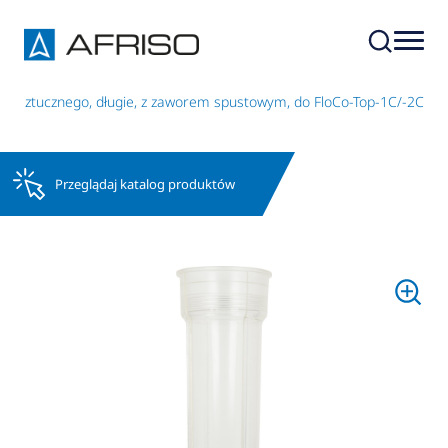
ywa sztucznego, długie, z zaworem spustowym, do FloCo-Top-1C/-2C
Przeglądaj katalog produktów