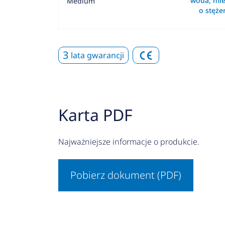
woda, mie
Medium
o stęż
3
lata gwarancji
Karta PDF
Najważniejsze informacje o produkcie.
Pobierz dokument (PDF)