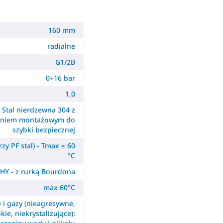
160 mm
radialne
G1/2B
0÷16 bar
1,0
Stal nierdzewna 304 z
ieniem montażowym do
szybki bezpiecznej
zy PF stal) - Tmax ≤ 60
°C
HY - z rurką Bourdona
max 60°C
e i gazy (nieagresywne,
kie, niekrystalizujące):