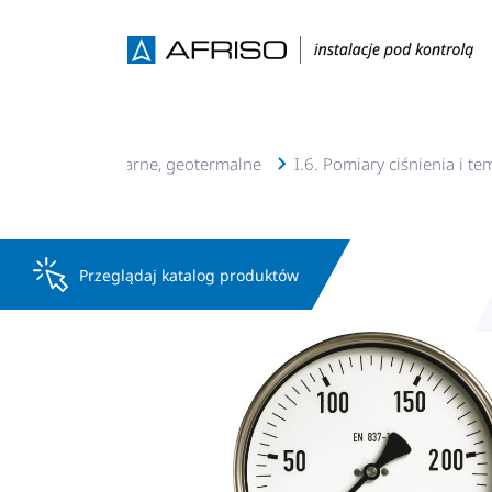
acje c.o., c.w.u, solarne, geotermalne
I.6. Pomiary ciśnienia i t
Przeglądaj katalog produktów