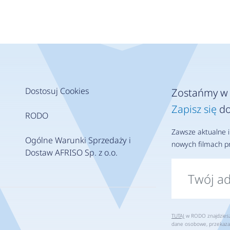
Dostosuj Cookies
Zostańmy w 
Zapisz się
do
RODO
Zawsze aktualne i
Ogólne Warunki Sprzedaży i
nowych filmach pr
Dostaw AFRISO Sp. z o.o.
TUTAJ
w RODO znajdziesz 
dane osobowe, przekaza