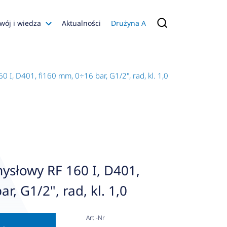
wój i wiedza
Aktualności
Drużyna A
Filmy poradnikowe
Konfiguratory
I, D401, fi160 mm, 0÷16 bar, G1/2", rad, kl. 1,0
s
ia
 AFRISO
nienia
a jakości
słowy RF 160 I, D401,
 Zarządzająca
r, G1/2", rad, kl. 1,0
naruszenie
Art.-Nr