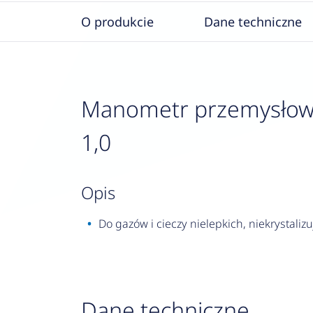
O produkcie
Dane techniczne
Manometr przemysłowy R
1,0
opis
Do gazów i cieczy nielepkich, niekrystalizu
Dane techniczne