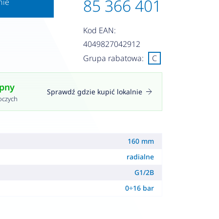
85 366 401
nie
Kod EAN:
4049827042912
Grupa rabatowa:
C
ępny
Sprawdź gdzie kupić lokalnie
oczych
160 mm
radialne
G1/2B
0÷16 bar