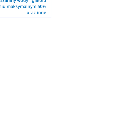
szaniny wody i glikolu
eniu maksymalnym 50%
oraz inne