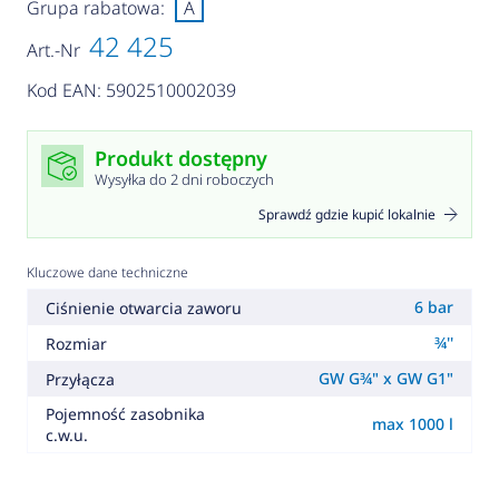
Grupa rabatowa:
A
42 425
Art.-Nr
Kod EAN: 5902510002039
Produkt dostępny
Wysyłka do 2 dni roboczych
Sprawdź gdzie kupić lokalnie
Kluczowe dane techniczne
6 bar
Ciśnienie otwarcia zaworu
¾''
Rozmiar
GW G¾" x GW G1"
Przyłącza
Pojemność zasobnika
max 1000 l
c.w.u.