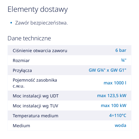
elementy dostawy
Zawór bezpieczeństwa.
Dane techniczne
6 bar
Ciśnienie otwarcia zaworu
¾''
Rozmiar
GW G¾" x GW G1"
Przyłącza
Pojemność zasobnika
max 1000 l
c.w.u.
max 123,5 kW
Moc instalacji wg UDT
max 100 kW
Moc instalacji wg TUV
4÷110°C
Temperatura medium
woda
Medium