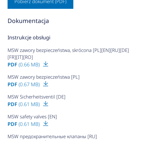
Pobierz dokument (PDF)
Dokumentacja
Instrukcje obsługi
MSW zawory bezpieczeństwa, skrócona [PL][EN][RU][DE]
[FR][IT][RO]
PDF
(0.66 MB)
MSW zawory bezpieczeństwa [PL]
PDF
(0.67 MB)
MSW Sicherheitsventil [DE]
PDF
(0.61 MB)
MSW safety valves [EN]
PDF
(0.61 MB)
MSW предохранительные клапаны [RU]