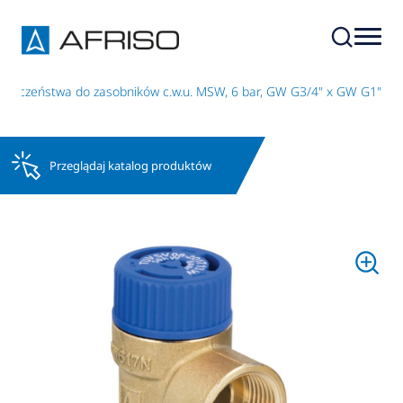
pieczeństwa do zasobników c.w.u. MSW, 6 bar, GW G3/4" x GW G1"
Przeglądaj katalog produktów