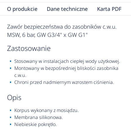
O produkcie
Dane techniczne
Karta PDF
Zawór bezpieczeństwa do zasobników c.w.u.
MSW, 6 bar, GW G3/4" x GW G1"
zastosowanie
Stosowany w instalacjach ciepłej wody użytkowej.
Montowany w bezpośredniej bliskości zasobnika
c.w.u.
Chroni przed nadmiernym wzrostem ciśnienia.
opis
Korpus wykonany z mosiądzu.
Membrana silikonowa.
Niebieskie pokrętło.