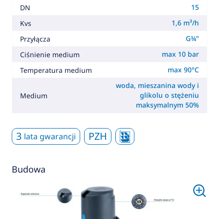
15
DN
1,6 m³/h
Kvs
G¾"
Przyłącza
max 10 bar
Ciśnienie medium
max 90°C
Temperatura medium
woda, mieszanina wody i
glikolu o stężeniu
Medium
maksymalnym 50%
3
PZH
lata gwarancji
Budowa