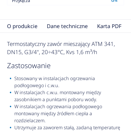
G¾"
Przyłącza
O produkcie
Dane techniczne
Karta PDF
Termostatyczny zawór mieszający ATM 341,
DN15, G3/4", 20÷43°C, Kvs 1,6 m³/h
zastosowanie
Stosowany w instalacjach ogrzewania
podłogowego i c.w.u.
W instalacjach c.w.u. montowany między
zasobnikiem a punktami poboru wody.
W instalacjach ogrzewania podłogowego
montowany między źródłem ciepła a
rozdzielaczem.
Utrzymuje za zaworem stałą, zadaną temperaturę