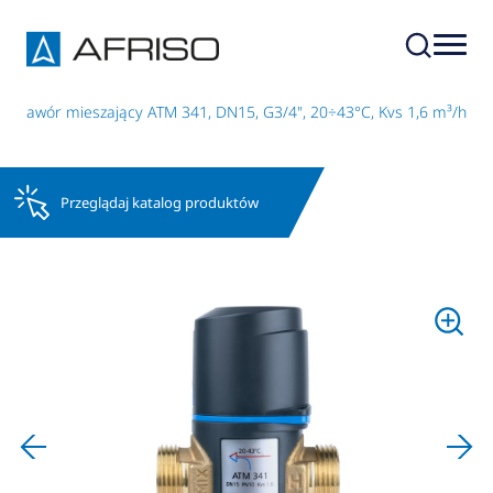
ny zawór mieszający ATM 341, DN15, G3/4", 20÷43°C, Kvs 1,6 m³/h
Przeglądaj katalog produktów