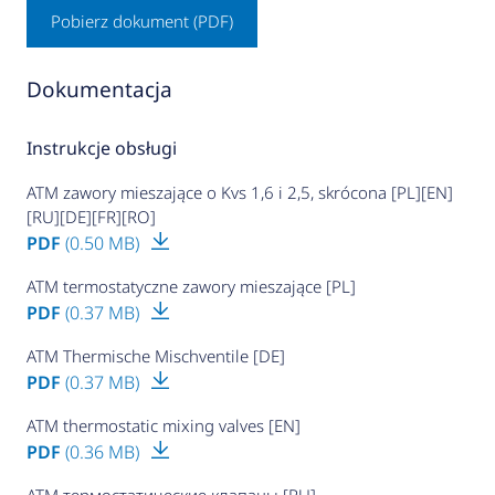
Pobierz dokument (PDF)
Dokumentacja
Instrukcje obsługi
ATM zawory mieszające o Kvs 1,6 i 2,5, skrócona [PL][EN]
[RU][DE][FR][RO]
PDF
(0.50 MB)
ATM termostatyczne zawory mieszające [PL]
PDF
(0.37 MB)
ATM Thermische Mischventile [DE]
PDF
(0.37 MB)
ATM thermostatic mixing valves [EN]
PDF
(0.36 MB)
ATM термостатические клапаны [RU]