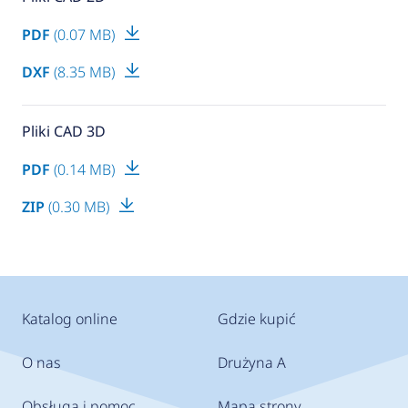
PDF
(0.07 MB)
DXF
(8.35 MB)
Pliki CAD 3D
PDF
(0.14 MB)
ZIP
(0.30 MB)
Katalog online
Gdzie kupić
O nas
Drużyna A
Obsługa i pomoc
Mapa strony