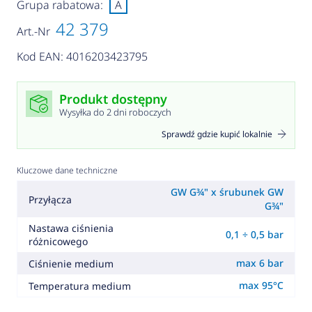
Grupa rabatowa:
A
42 379
Art.-Nr
Kod EAN: 4016203423795
Produkt dostępny
Wysyłka do 2 dni roboczych
Sprawdź gdzie kupić lokalnie
Kluczowe dane techniczne
GW G¾" x śrubunek GW
Przyłącza
G¾"
Nastawa ciśnienia
0,1 ÷ 0,5 bar
różnicowego
max 6 bar
Ciśnienie medium
max 95°C
Temperatura medium