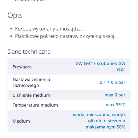
opis
Korpus wykonany z mosiądzu.
Plastikowe pokrętło nastawy z czytelną skalą.
Dane techniczne
GW G¾" x śrubunek GW
Przyłącza
G¾"
Nastawa ciśnienia
0,1 ÷ 0,5 bar
różnicowego
max 6 bar
Ciśnienie medium
max 95°C
Temperatura medium
woda, mieszanina wody i
glikolu o stężeniu
Medium
maksymalnym 50%