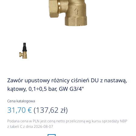
Zawór upustowy różnicy ciśnień DU z nastawą,
kątowy, 0,1÷0,5 bar, GW G3/4"
Cena katalogowa
31,70 €
(137,62 zł)
Podana cena w PLN jest ceną netto przeliczoną wg kursu sprzedaży NBP
z tabeli C z dnia 2026-08-07