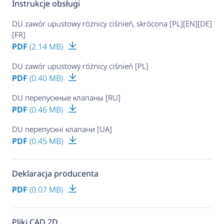
Instrukcje obsługi
DU zawór upustowy różnicy ciśnień, skrócona [PL][EN][DE]
[FR]
PDF
(2.14 MB)
DU zawór upustowy różnicy ciśnień [PL]
PDF
(0.40 MB)
DU перепускные клапаны [RU]
PDF
(0.46 MB)
DU перепускні клапани [UA]
PDF
(0.45 MB)
Deklaracja producenta
PDF
(0.07 MB)
Pliki CAD 2D