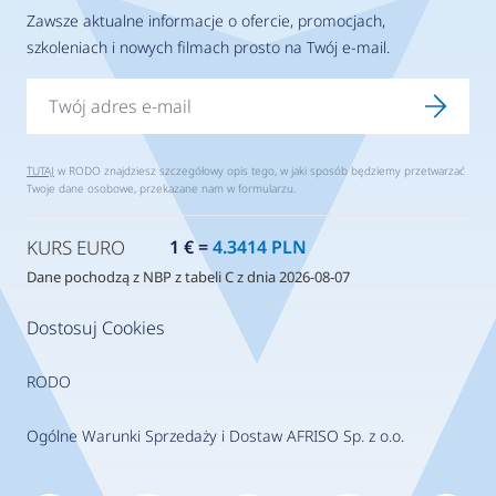
Zawsze aktualne informacje o ofercie, promocjach,
szkoleniach i nowych filmach prosto na Twój e-mail.
TUTAJ
w RODO znajdziesz szczegółowy opis tego, w jaki sposób będziemy przetwarzać
Twoje dane osobowe, przekazane nam w formularzu.
KURS EURO
1 € =
4.3414 PLN
Dane pochodzą z NBP z tabeli C z dnia 2026-08-07
Dostosuj Cookies
RODO
Ogólne Warunki Sprzedaży i Dostaw AFRISO Sp. z o.o.