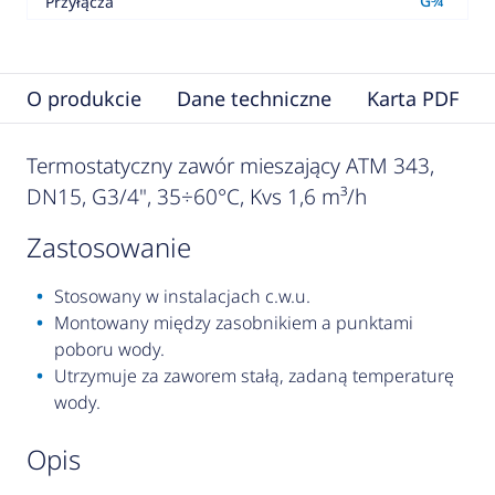
G¾"
Przyłącza
O produkcie
Dane techniczne
Karta PDF
Termostatyczny zawór mieszający ATM 343,
DN15, G3/4", 35÷60°C, Kvs 1,6 m³/h
zastosowanie
Stosowany w instalacjach c.w.u.
Montowany między zasobnikiem a punktami
poboru wody.
Utrzymuje za zaworem stałą, zadaną temperaturę
wody.
opis