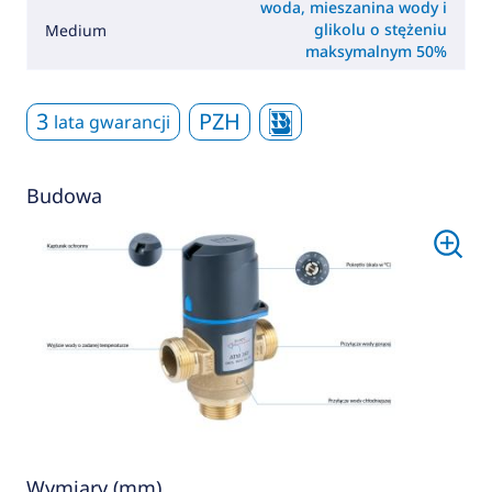
woda, mieszanina wody i
glikolu o stężeniu
Medium
maksymalnym 50%
3
PZH
lata gwarancji
Budowa
Wymiary (mm)