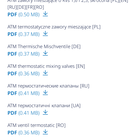
ATM zawory mieszające o Kvs 1,6 i 2,5, skrócona [PL][EN]
[RU][DE][FR][RO]
PDF
(0.50 MB)
ATM termostatyczne zawory mieszające [PL]
PDF
(0.37 MB)
ATM Thermische Mischventile [DE]
PDF
(0.37 MB)
ATM thermostatic mixing valves [EN]
PDF
(0.36 MB)
ATM термостатические клапаны [RU]
PDF
(0.41 MB)
ATM термостатичні клапани [UA]
PDF
(0.41 MB)
ATM ventil termostatic [RO]
PDF
(0.36 MB)