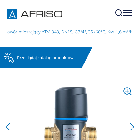
ny zawór mieszający ATM 343, DN15, G3/4", 35÷60°C, Kvs 1,6 m³/h
Przeglądaj katalog produktów