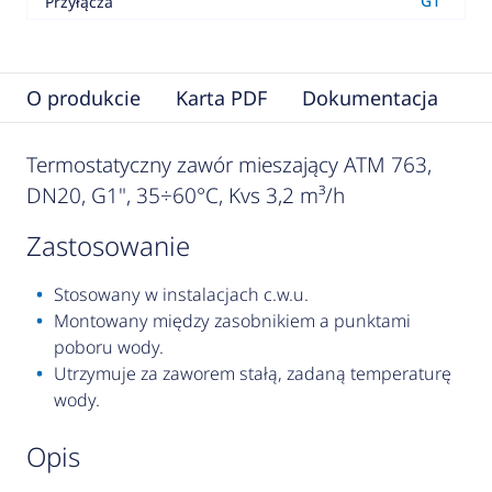
G1"
Przyłącza
O produkcie
Karta PDF
Dokumentacja
S
Termostatyczny zawór mieszający ATM 763,
DN20, G1", 35÷60°C, Kvs 3,2 m³/h
zastosowanie
Stosowany w instalacjach c.w.u.
Montowany między zasobnikiem a punktami
poboru wody.
Utrzymuje za zaworem stałą, zadaną temperaturę
wody.
opis