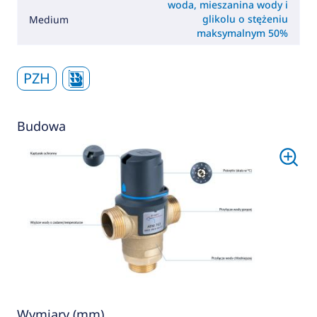
woda, mieszanina wody i
glikolu o stężeniu
Medium
maksymalnym 50%
PZH
Budowa
Wymiary (mm)