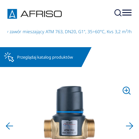
czny zawór mieszający ATM 763, DN20, G1", 35÷60°C, Kvs 3,2 m³/h
Przeglądaj katalog produktów