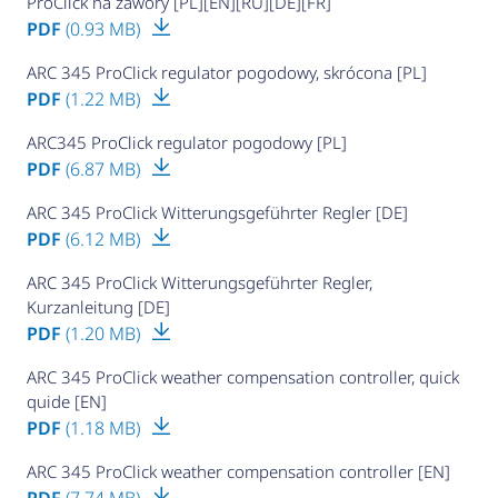
ProClick na zawory [PL][EN][RU][DE][FR]
PDF
(0.93 MB)
ARC 345 ProClick regulator pogodowy, skrócona [PL]
PDF
(1.22 MB)
ARC345 ProClick regulator pogodowy [PL]
PDF
(6.87 MB)
ARC 345 ProClick Witterungsgeführter Regler [DE]
PDF
(6.12 MB)
ARC 345 ProClick Witterungsgeführter Regler,
Kurzanleitung [DE]
PDF
(1.20 MB)
ARC 345 ProClick weather compensation controller, quick
quide [EN]
PDF
(1.18 MB)
ARC 345 ProClick weather compensation controller [EN]
PDF
(7.74 MB)