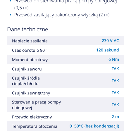
Przewód do sterowania pracą pompy obiegowej
(0,5 m).
Przewód zasilający zakończony wtyczką (2 m).
Dane techniczne
230 V AC
Napięcie zasilania
120 sekund
Czas obrotu o 90°
6 Nm
Moment obrotowy
TAK
Czujnik zaworu
Czujnik źródła
TAK
ciepła/chłodu
TAK
Czujnik zewnętrzny
Sterowanie pracą pompy
TAK
obiegowej
2 m
Przewód elektryczny
0÷50°C (bez kondensacji)
Temperatura otoczenia