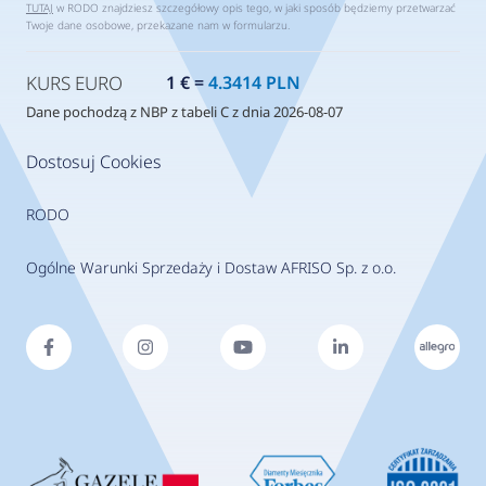
TUTAJ
w RODO znajdziesz szczegółowy opis tego, w jaki sposób będziemy przetwarzać
Twoje dane osobowe, przekazane nam w formularzu.
KURS EURO
1 € =
4.3414 PLN
Dane pochodzą z NBP z tabeli C z dnia 2026-08-07
Dostosuj Cookies
RODO
Ogólne Warunki Sprzedaży i Dostaw AFRISO Sp. z o.o.