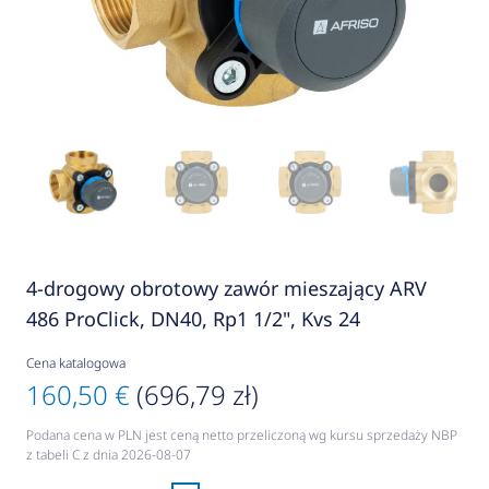
4-drogowy obrotowy zawór mieszający ARV
486 ProClick, DN40, Rp1 1/2", Kvs 24
Cena katalogowa
160,50 €
(696,79 zł)
Podana cena w PLN jest ceną netto przeliczoną wg kursu sprzedaży NBP
z tabeli C z dnia 2026-08-07