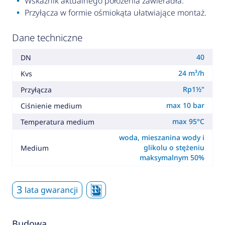
Wskaźnik aktualnego położenia zawieradła.
Przyłącza w formie ośmiokąta ułatwiające montaż.
Dane techniczne
40
DN
24 m³/h
Kvs
Rp1½"
Przyłącza
max 10 bar
Ciśnienie medium
max 95°C
Temperatura medium
woda, mieszanina wody i
glikolu o stężeniu
Medium
maksymalnym 50%
3
lata gwarancji
Budowa