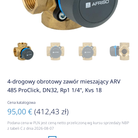
4-drogowy obrotowy zawór mieszający ARV
485 ProClick, DN32, Rp1 1/4", Kvs 18
Cena katalogowa
95,00 €
(412,43 zł)
Podana cena w PLN jest ceną netto przeliczoną wg kursu sprzedaży NBP
z tabeli C z dnia 2026-08-07