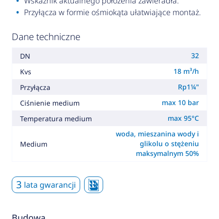
Wskaźnik aktualnego położenia zawieradła.
Przyłącza w formie ośmiokąta ułatwiające montaż.
Dane techniczne
32
DN
18 m³/h
Kvs
Rp1¼"
Przyłącza
max 10 bar
Ciśnienie medium
max 95°C
Temperatura medium
woda, mieszanina wody i
glikolu o stężeniu
Medium
maksymalnym 50%
3
lata gwarancji
Budowa