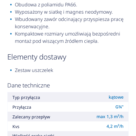
Obudowa z poliamidu PA66.
Wyposażony w siatkę i magnes neodymowy.
Wbudowany zawór odcinający przyspiesza pracę
konserwacyjne.
Kompaktowe rozmiary umożliwiają bezpośredni
montaż pod wiszącym źródłem ciepła.
elementy dostawy
Zestaw uszczelek
Dane techniczne
kątowe
Typ przyłącza
G¾"
Przyłącza
max 1,3 m³/h
Zalecany przepływ
4,2 m³/h
Kvs
Wielkość oczka siatki