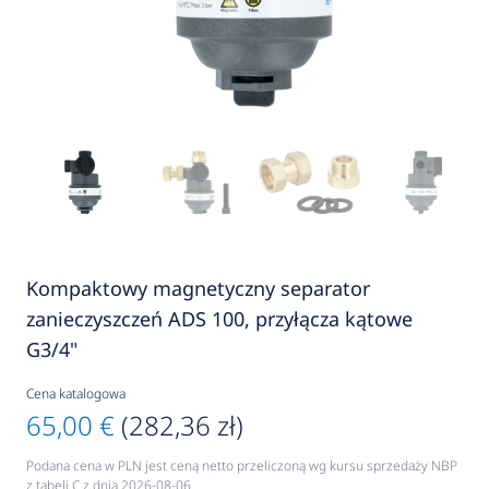
Kompaktowy magnetyczny separator
zanieczyszczeń ADS 100, przyłącza kątowe
G3/4"
Cena katalogowa
65,00 €
(282,36 zł)
Podana cena w PLN jest ceną netto przeliczoną wg kursu sprzedaży NBP
z tabeli C z dnia 2026-08-06