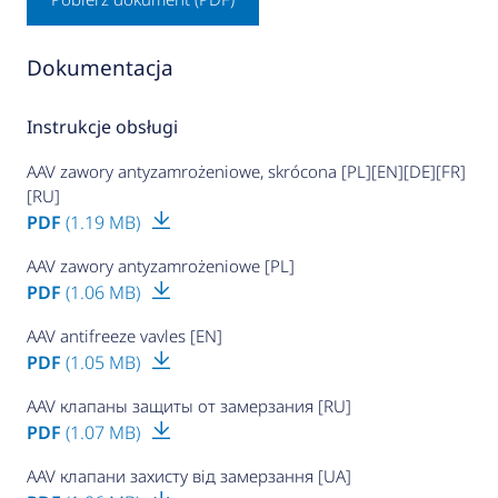
Dokumentacja
Instrukcje obsługi
AAV zawory antyzamrożeniowe, skrócona [PL][EN][DE][FR]
[RU]
PDF
(1.19 MB)
AAV zawory antyzamrożeniowe [PL]
PDF
(1.06 MB)
AAV antifreeze vavles [EN]
PDF
(1.05 MB)
AAV клапаны защиты от замерзания [RU]
PDF
(1.07 MB)
AAV клапани захисту від замерзання [UA]