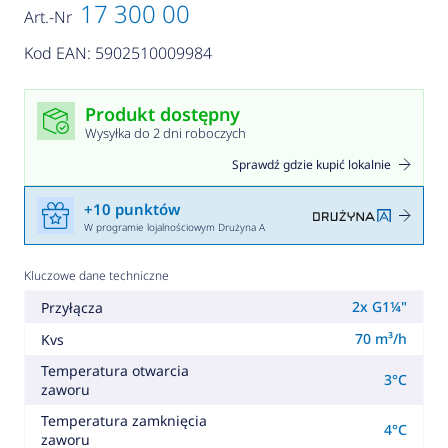
17 300 00
Art.-Nr
Kod EAN: 5902510009984
Produkt dostępny
Wysyłka do 2 dni roboczych
Sprawdź gdzie kupić lokalnie
+10 punktów
W programie lojalnościowym Drużyna A
Kluczowe dane techniczne
2x G1¼"
Przyłącza
70 m³/h
Kvs
Temperatura otwarcia
3°C
zaworu
Temperatura zamknięcia
4°C
zaworu