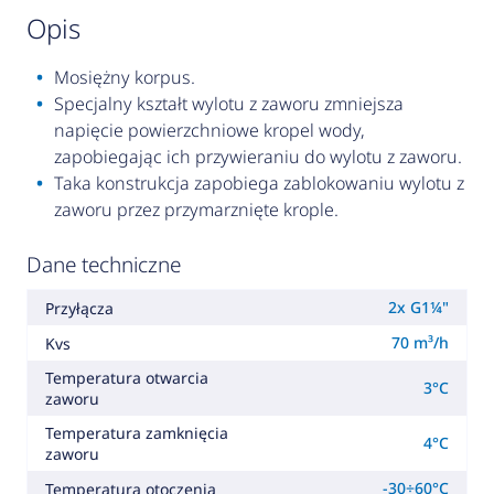
opis
Mosiężny korpus.
Specjalny kształt wylotu z zaworu zmniejsza
napięcie powierzchniowe kropel wody,
zapobiegając ich przywieraniu do wylotu z zaworu.
Taka konstrukcja zapobiega zablokowaniu wylotu z
zaworu przez przymarznięte krople.
Dane techniczne
2x G1¼"
Przyłącza
70 m³/h
Kvs
Temperatura otwarcia
3°C
zaworu
Temperatura zamknięcia
4°C
zaworu
-30÷60°C
Temperatura otoczenia