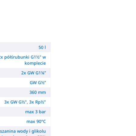
50 l
 2x półśrubunki G1½" w
komplecie
2x GW G1¼”
GW G½”
360 mm
3x GW G½", 3x Rp½"
max 3 bar
max 90°C
szanina wody i glikolu