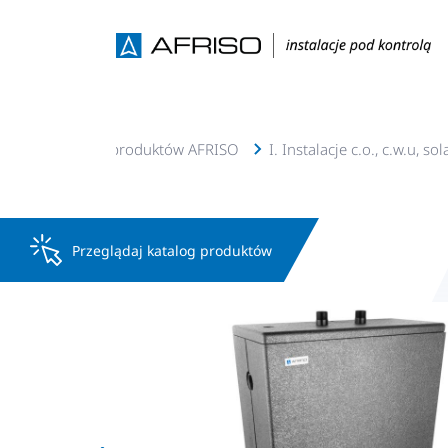
erta
Katalog produktów AFRISO
I. Instalacje c.o., c.w.u, s
Przeglądaj katalog produktów