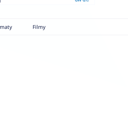
j
ematy
Filmy