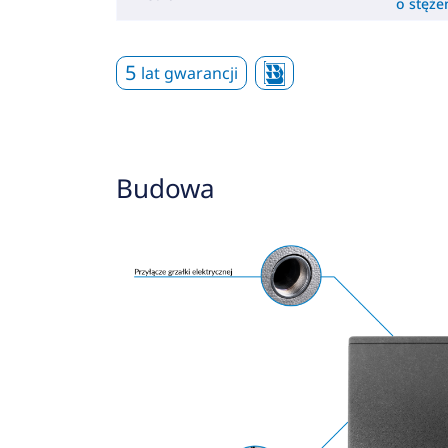
o stęż
5
lat gwarancji
Budowa