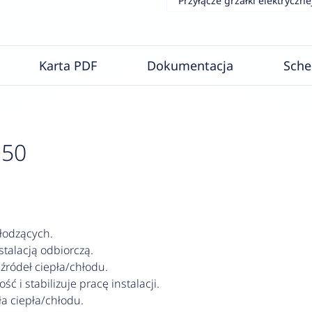
Przyłącze grzałki elektryczne
Karta PDF
Dokumentacja
Sch
 50
łodzących.
talacją odbiorczą.
źródeł ciepła/chłodu.
 i stabilizuje pracę instalacji.
a ciepła/chłodu.