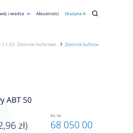
wój i wiedza
Aktualności
Drużyna A
Filmy poradnikowe
Konfiguratory
I.1.03. Zbiorniki buforowe
Zbiornik buforowy ABT 50
s
ia
 AFRISO
nienia
a jakości
wy ABT 50
 Zarządzająca
naruszenie
Art.-Nr
68 050 00
2,96 zł)