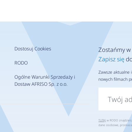
Dostosuj Cookies
Zostańmy w 
Zapisz się
do
RODO
Zawsze aktualne i
Ogólne Warunki Sprzedaży i
nowych filmach pr
Dostaw AFRISO Sp. z o.o.
TUTAJ
w RODO znajdziesz 
dane osobowe, przekaza