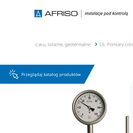
I. Instalacje c.o., c.w.u, solarne, geotermalne
I.6. Pomiary ciś
Przeglądaj katalog produktów