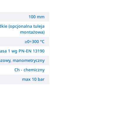
100 mm
dkie (opcjonalna tuleja
montażowa)
≥0÷300 °C
lasa 1 wg PN-EN 13190
gazowy, manometryczny
Ch - chemiczny
max 10 bar