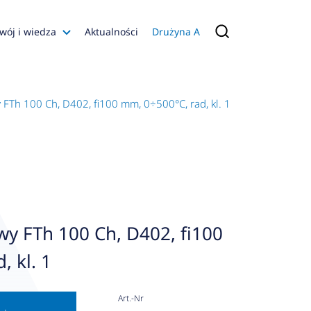
wój i wiedza
Aktualności
Drużyna A
Filmy poradnikowe
Konfiguratory
FTh 100 Ch, D402, fi100 mm, 0÷500°C, rad, kl. 1
s
ia
 AFRISO
nienia
a jakości
y FTh 100 Ch, D402, fi100
 Zarządzająca
, kl. 1
naruszenie
Art.-Nr