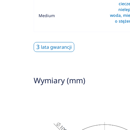
ciecz
nielep
woda, mie
Medium
o stęż
3
lata gwarancji
Wymiary (mm)