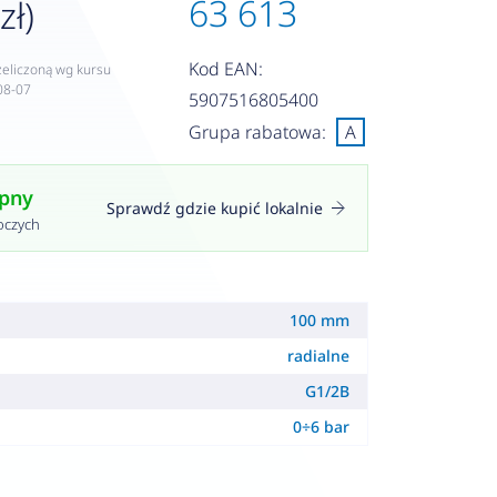
63 613
zł)
Kod EAN:
zeliczoną wg kursu
08-07
5907516805400
Grupa rabatowa:
A
ępny
Sprawdź gdzie kupić lokalnie
oczych
100 mm
radialne
G1/2B
0÷6 bar