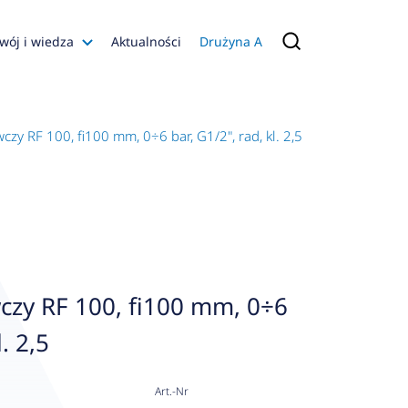
wój i wiedza
Aktualności
Drużyna A
Filmy poradnikowe
Konfiguratory
y RF 100, fi100 mm, 0÷6 bar, G1/2", rad, kl. 2,5
s
ia
 AFRISO
nienia
a jakości
zy RF 100, fi100 mm, 0÷6
 Zarządzająca
. 2,5
naruszenie
Art.-Nr