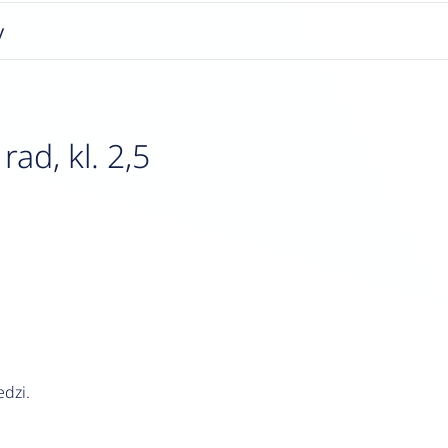
y
ad, kl. 2,5
edzi.