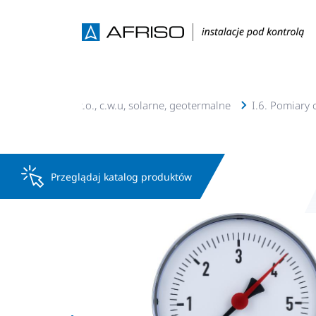
I. Instalacje c.o., c.w.u, solarne, geotermalne
I.6. Pomiary 
Przeglądaj katalog produktów