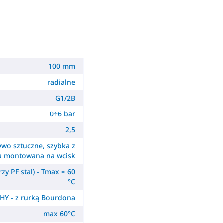
100 mm
radialne
G1/2B
0÷6 bar
2,5
wo sztuczne, szybka z
a montowana na wcisk
zy PF stal) - Tmax ≤ 60
°C
HY - z rurką Bourdona
max 60°C